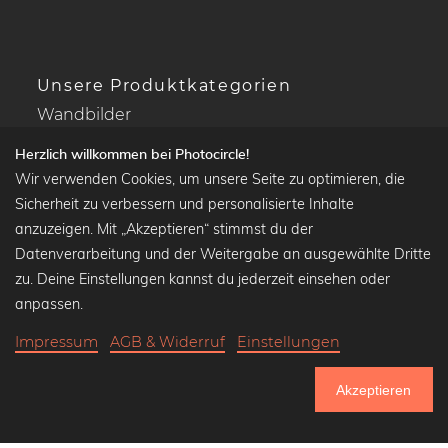
Unsere Produktkategorien
Wandbilder
Drucke Deine Fotos
Herzlich willkommen bei Photocircle!
Kalender
Wir verwenden Cookies, um unsere Seite zu optimieren, die
Sicherheit zu verbessern und personalisierte Inhalte
anzuzeigen. Mit „Akzeptieren“ stimmst du der
Datenverarbeitung und der Weitergabe an ausgewählte Dritte
Beliebte Kollektionen
zu. Deine Einstellungen kannst du jederzeit einsehen oder
Wandbilder in schwarz-weiß
anpassen.
Bauhaus Bilder
Impressum
AGB & Widerruf
Einstellungen
Klassiker der Kunstgeschichte
Abstrakte Kunst
Akzeptieren
Landschaftsbilder
751.084