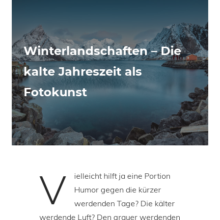
Winterlandschaften – Die
kalte Jahreszeit als
Fotokunst
V
ielleicht hilft ja eine Portion
Humor gegen die kürzer
werdenden Tage? Die kälter
werdende Luft? Den grauer werdenden