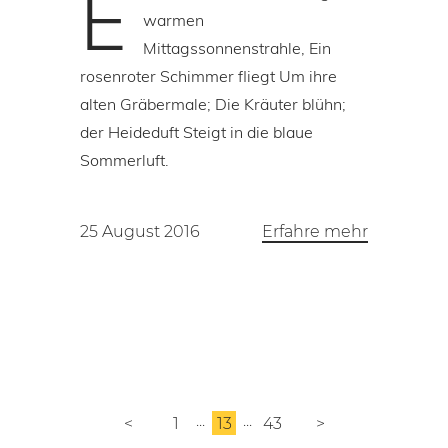
E
warmen
Mittagssonnenstrahle, Ein
rosenroter Schimmer fliegt Um ihre
alten Gräbermale; Die Kräuter blühn;
der Heideduft Steigt in die blaue
Sommerluft.
25 August 2016
Erfahre mehr
<
1
13
43
>