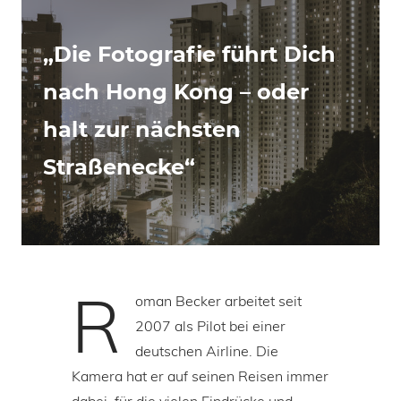
„Die Fotografie führt Dich
nach Hong Kong – oder
halt zur nächsten
Straßenecke“
R
oman Becker arbeitet seit
2007 als Pilot bei einer
deutschen Airline. Die
Kamera hat er auf seinen Reisen immer