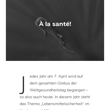
À la santé!
J
edes Jahr am 7. April wird auf
dem gesamten Globus der
Weltgesundheitstag begangen –
so also auch heute. In diesem Jahr steht
das Thema „Lebensmittelsicherheit“ im