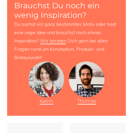
Brauchst Du noch ein
wenig Inspiration?
Du suchst ein ganz bestimmtes Motiv oder hast
eine vage Idee und brauchst noch etwas
Inspiration?
Wir beraten
Dich gern bei allen
Fragen rund um Konzeption, Produkt- und
Bildauswahl!
Katrin
Thomas