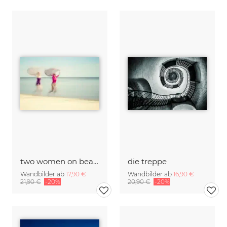
two women on beach #VI
die treppe
Wandbilder ab
17,90 €
Wandbilder ab
16,90 €
21,90 €
-20%
20,90 €
-20%