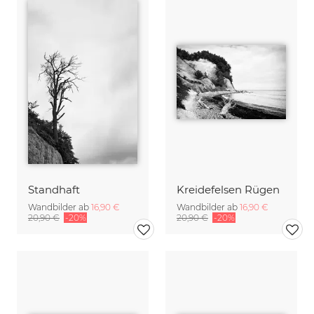
Standhaft
Kreidefelsen Rügen
Wandbilder ab
16,90 €
Wandbilder ab
16,90 €
20,90 €
-20%
20,90 €
-20%