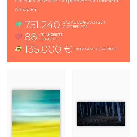
Für jedes verkaufte Bild pflanzen wir Bäume in
Äthiopien
751.240
BÄUME GEPFLANZT SEIT
OKTOBER 2019
88
FINANZIERTE
PROJEKTE
135.000 €
INSGESAMT GESPENDET