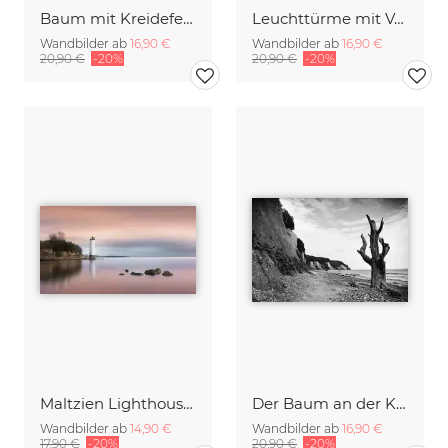
Baum mit Kreidefelsen auf Rügen
Leuchttürme mit Vollmond
Wandbilder ab
16,90 €
Wandbilder ab
16,90 €
20,90 €
-20%
20,90 €
-20%
Maltzien Lighthouse Panorama | Rügen
Der Baum an der Kreideküste Rügen
Wandbilder ab
14,90 €
Wandbilder ab
16,90 €
17,90 €
-20%
20,90 €
-20%