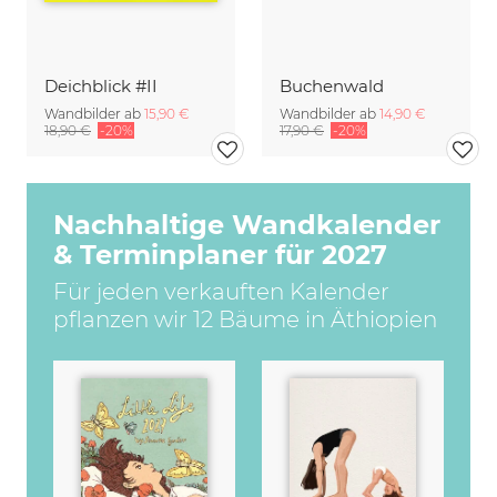
Deichblick #II
Buchenwald
Wandbilder ab
15,90 €
Wandbilder ab
14,90 €
18,90 €
-20%
17,90 €
-20%
Nachhaltige Wandkalender
& Terminplaner für 2027
Für jeden verkauften Kalender
pflanzen wir 12 Bäume in Äthiopien