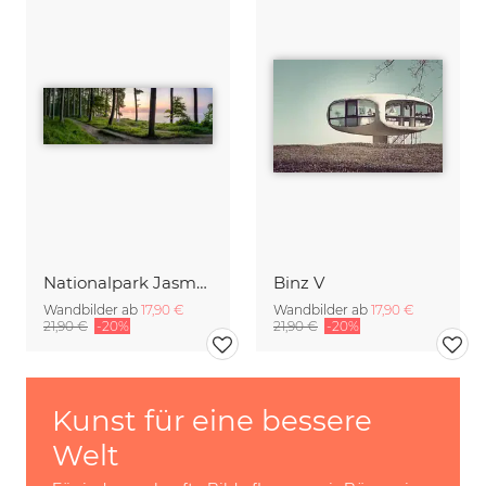
Nationalpark Jasmund auf der Insel Rügen
Binz V
Wandbilder ab
17,90 €
Wandbilder ab
17,90 €
21,90 €
-20%
21,90 €
-20%
Kunst für eine bessere
Welt