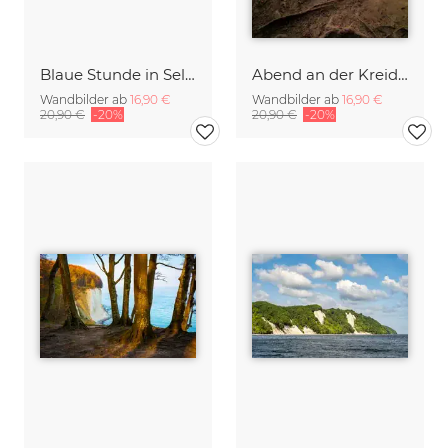
Blaue Stunde in Sellin
Abend an der Kreideküste auf Insel Rügen
Wandbilder ab
16,90 €
Wandbilder ab
16,90 €
20,90 €
-20%
20,90 €
-20%