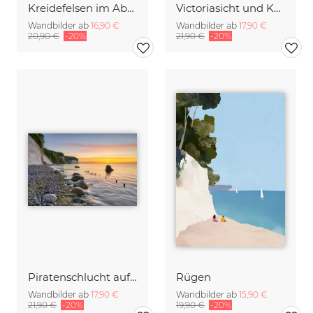
Kreidefelsen im Abendlicht
Victoriasicht und Königsstuhl auf Rügen
Wandbilder ab
16,90 €
Wandbilder ab
17,90 €
20,90 €
-20%
21,90 €
-20%
Piratenschlucht auf Rügen bei Sonnenaufgang
Rügen
Wandbilder ab
17,90 €
Wandbilder ab
15,90 €
21,90 €
-20%
19,90 €
-20%