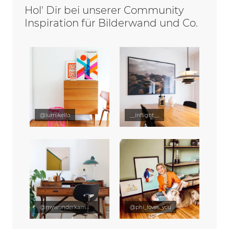
Hol' Dir bei unserer Community
Inspiration für Bilderwand und Co.
@lumikello
__inflight__
@mywunderkammer
@phi_loves_you