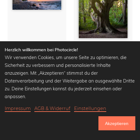
Sonnenaufgang an den Kreidefelsen auf Rügen
Alter Baum auf Rügen
Herzlich willkommen bei Photocircle!
Wir verwenden Cookies, um unsere Seite zu optimieren, die
Wandbilder ab
17,90 €
Wandbilder ab
16,90 €
21,90 €
-20%
20,90 €
-20%
Sicherheit zu verbessern und personalisierte Inhalte
anzuzeigen. Mit „Akzeptieren“ stimmst du der
Datenverarbeitung und der Weitergabe an ausgewählte Dritte
zu. Deine Einstellungen kannst du jederzeit einsehen oder
anpassen.
Impressum
AGB & Widerruf
Einstellungen
Akzeptieren