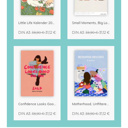
Little Life Kalender 2027 von Simone Goder
Small Moments, Big Love – Mutterschaftskalender von Giselle Dekel
DIN A3
:
38,90 €
31,12 €
DIN A3
:
38,90 €
31,12 €
Confidence Looks Good On You Kalender 2027
Motherhood, Unfiltered Kalender 2027 | Humorvolle Illustrationen über das Muttersein
DIN A3
:
38,90 €
31,12 €
DIN A3
:
38,90 €
31,12 €