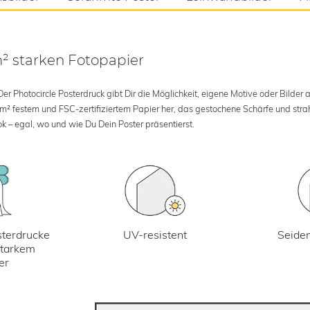
m² starken Fotopapier
 Photocircle Posterdruck gibt Dir die Möglichkeit, eigene Motive oder Bilder au
 m² festem und FSC-zertifiziertem Papier her, das gestochene Schärfe und str
k – egal, wo und wie Du Dein Poster präsentierst.
UV-resistent
terdrucke
Seiden
starkem
er