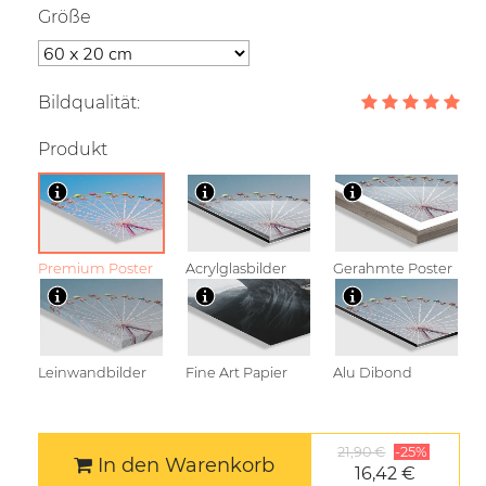
Größe
Bildqualität:
Produkt
Premium Poster
Acrylglasbilder
Gerahmte Poster
Leinwandbilder
Fine Art Papier
Alu Dibond
21,90 €
-25%
In den Warenkorb
16,42 €