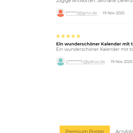
zügige Antworten. zeitnahe Liefer
f******5@gmx.de
19 Nov 2025
Ein wunderschöner Kalender mit t
Ein wunderschöner Kalender mit tol
s*********h@yahoo.de
19 Nov 2025
Premium Poster
Acrylgl