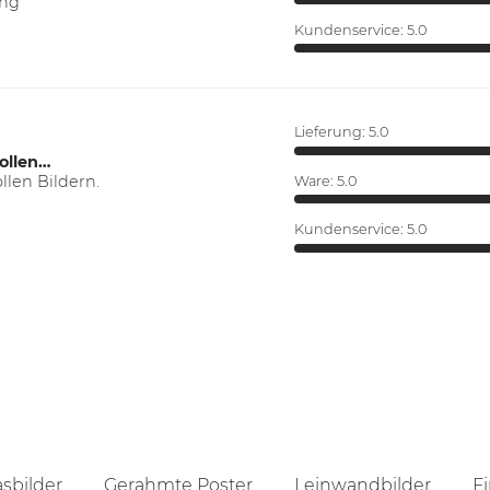
ung
Kundenservice:
5.0
Lieferung:
5.0
ollen…
len Bildern.
Ware:
5.0
Kundenservice:
5.0
asbilder
Gerahmte Poster
Leinwandbilder
Fi