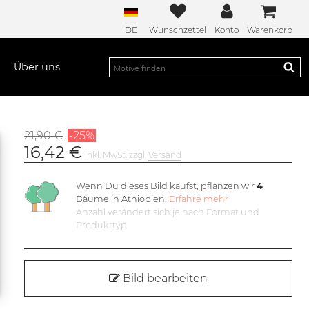
DE
Wunschzettel
Konto
Warenkorb
Über uns
21,90 €
-25%
16,42 €
inkl. MwSt. zzgl.
Versand
Wenn Du dieses Bild kaufst, pflanzen wir
4
Bäume in Äthiopien.
Erfahre mehr
Anzahl verändert sich je nach Format und
Produkttyp
Bild bearbeiten