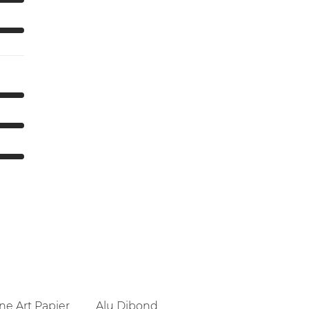
ne Art Papier
Alu Dibond