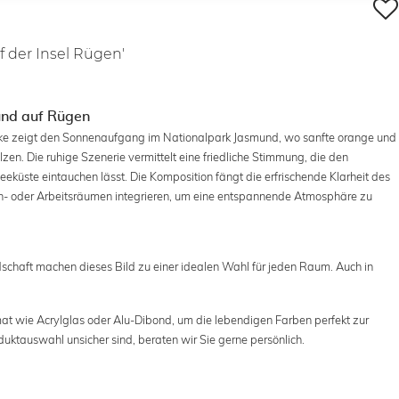
 der Insel Rügen'
und auf Rügen
cke zeigt den Sonnenaufgang im Nationalpark Jasmund, wo sanfte orange und
n. Die ruhige Szenerie vermittelt eine friedliche Stimmung, die den
seeküste eintauchen lässt. Die Komposition fängt die erfrischende Klarheit des
n- oder Arbeitsräumen integrieren, um eine entspannende Atmosphäre zu
dschaft machen dieses Bild zu einer idealen Wahl für jeden Raum. Auch in
mat wie Acrylglas oder Alu-Dibond, um die lebendigen Farben perfekt zur
duktauswahl unsicher sind, beraten wir Sie gerne persönlich.