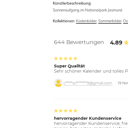
Künstlerbeschreibung:
Sonnenaufgang im Nationalpark Jasmund
Küstenbilder
,
Sommerbilder
,
Os
Kollektionen:
644 Bewertungen
4.89
Super Qualität
Sehr schöner Kalender und tolles P
c*****a.f*******9@gmail.com
19 No
hervorragender Kundenservice
hervorragender Kundenservice; freu