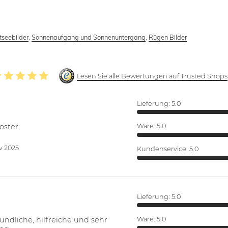
tseebilder
,
Sonnenaufgang und Sonnenuntergang
,
Rügen Bilder
Lesen Sie alle Bewertungen auf Trusted Shops
Lieferung:
5.0
oster.
Ware:
5.0
v 2025
Kundenservice:
5.0
Lieferung:
5.0
ndliche, hilfreiche und sehr
Ware:
5.0