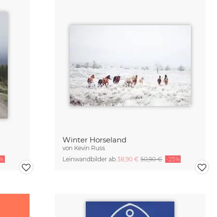
Winter Horseland
von
Kevin Russ
5%
Leinwandbilder ab
38,90 €
50,90 €
-25%