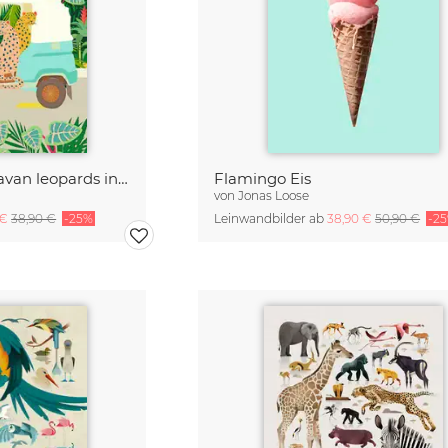
Rikshaw ride with Javan leopards in Bali
Flamingo Eis
von
Jonas Loose
 €
38,90 €
-25%
Leinwandbilder ab
38,90 €
50,90 €
-2