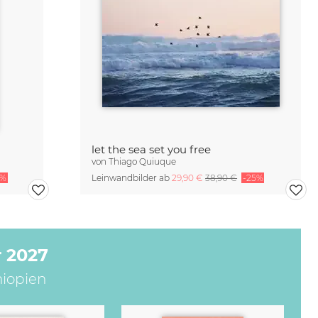
let the sea set you free
von
Thiago Quiuque
5%
Leinwandbilder ab
29,90 €
38,90 €
-25%
 2027
hiopien