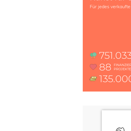
Für jedes verkaufte
751.03
88
FINANZIE
PROJEKT
135.00