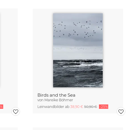
Birds and the Sea
von
Mareike Böhmer
Leinwandbilder ab
38,90 €
50,90 €
-25%
5%