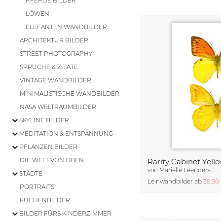
PFERDE BILDER
LÖWEN
ELEFANTEN WANDBILDER
ARCHITEKTUR BILDER
STREET PHOTOGRAPHY
SPRÜCHE & ZITATE
VINTAGE WANDBILDER
MINIMALISTISCHE WANDBILDER
NASA WELTRAUMBILDER
SKYLINE BILDER
MEDITATION & ENTSPANNUNG
PFLANZEN BILDER
DIE WELT VON OBEN
Rarity Cabinet Yello
von
Marielle Leenders
STÄDTE
Leinwandbilder ab
38,90
PORTRAITS
KÜCHENBILDER
BILDER FÜRS KINDERZIMMER