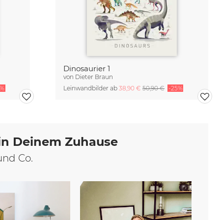
Dinosaurier 1
von
Dieter Braun
5%
Leinwandbilder ab
38,90 €
50,90 €
-25%
 in Deinem Zuhause
und Co.