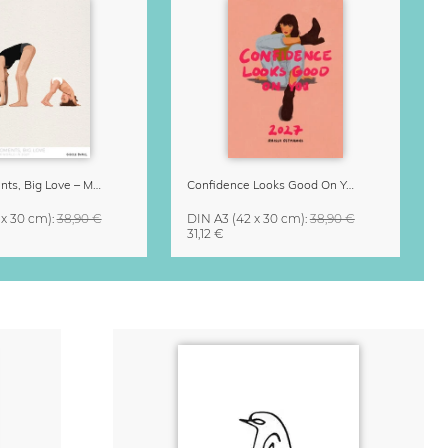
Small Moments, Big Love – Mutterschaftskalender von Giselle Dekel
Confidence Looks Good On You Kalender 2027
 x 30 cm)
:
38,90 €
DIN A3
(42 x 30 cm)
:
38,90 €
31,12 €