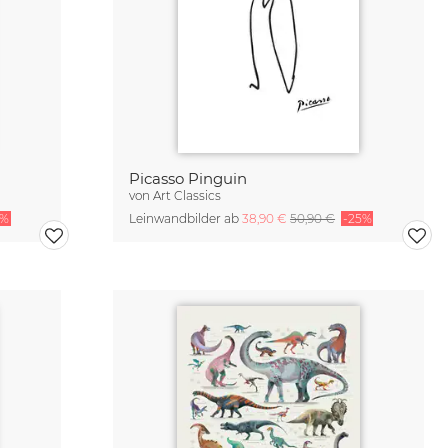
Picasso Pinguin
von
Art Classics
5%
Leinwandbilder ab
38,90 €
50,90 €
-25%