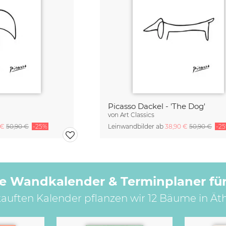
Picasso Dackel - 'The Dog'
von
Art Classics
 €
50,90 €
-25%
Leinwandbilder ab
38,90 €
50,90 €
-2
e Wandkalender & Terminplaner für
kauften Kalender pflanzen wir 12 Bäume in Ät