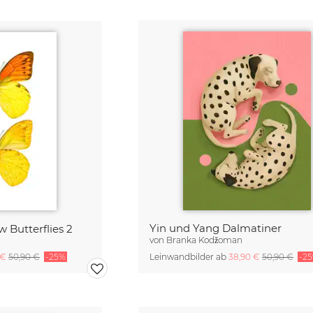
Yin und Yang Dalmatiner
w Butterflies 2
von
Branka Kodžoman
 €
50,90 €
-25%
Leinwandbilder ab
38,90 €
50,90 €
-2