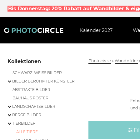
Bis Donnerstag: 20% Rabatt auf Wandbilder & ei
Kalender 2027
Wa
Kollektionen
Photocircle
»
Wandbilder
SCHWARZ-WEISS BILDER
BILDER BERÜHMTER KÜNSTLER
ABSTRAKTE BILDER
BAUHAUS POSTER
Entd
LANDSCHAFTSBILDER
und u
BERGE BILDER
TIERBILDER
Fil
ALLE TIERE