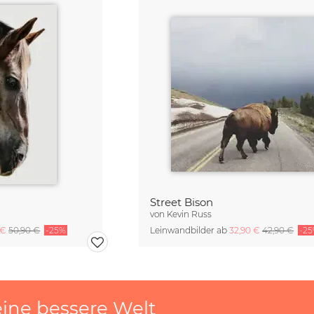
Street Bison
von
Kevin Russ
 €
50,90 €
-25%
Leinwandbilder ab
32,90 €
42,90 €
-2
eine bessere Welt