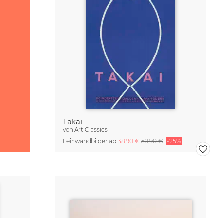
Takai
von
Art Classics
Leinwandbilder ab
38,90 €
50,90 €
-25%