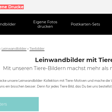
gene Drucke
Eigene Fotos
ndbilder
Postkarten-Sets
drucken
»
Leinwandbilder
»
Tierbilder
Leinwandbilder mit Tier
Mit unseren Tiere-Bildern machst mehr als 
ecke unsere Leinwandbilder-Kollektion mit Tiere-Motiven und mache die
ns ein bisschen besser. Denn für jedes Tiere Bild, das Du bei uns bestells
ters