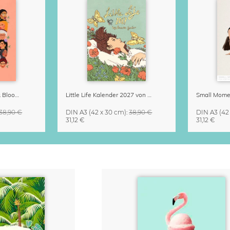
Strong Women Grow & Bloom Kalender 2027
Little Life Kalender 2027 von Simone Goder
38,90 €
DIN A3
(42 x 30 cm)
:
38,90 €
DIN A3
(42
31,12 €
31,12 €