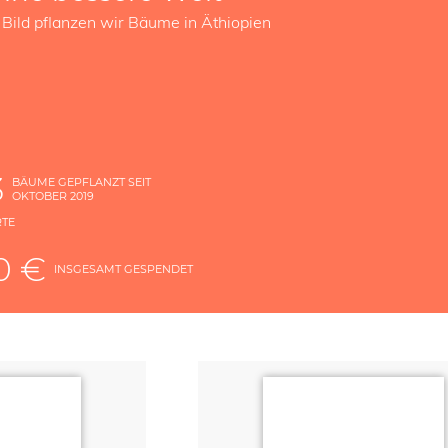
 Bild pflanzen wir Bäume in Äthiopien
3
BÄUME GEPFLANZT SEIT
OKTOBER 2019
RTE
E
0 €
INSGESAMT GESPENDET