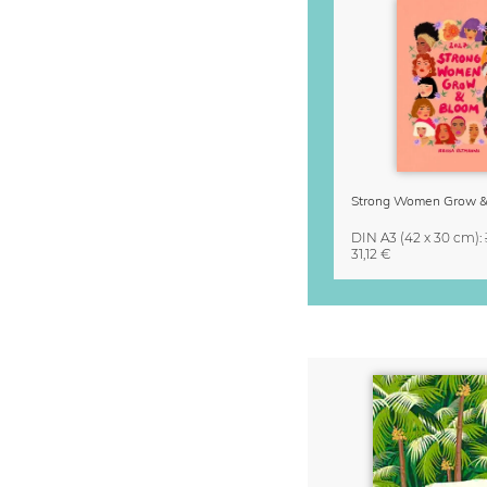
DIN A3
(42 x 30 cm)
:
31,12 €