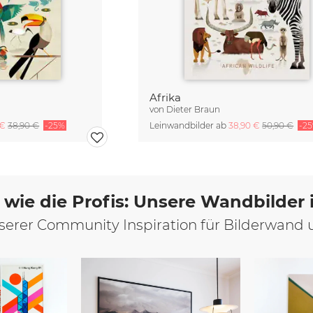
Afrika
von
Dieter Braun
 €
38,90 €
-25%
Leinwandbilder ab
38,90 €
50,90 €
-2
 wie die Profis: Unsere Wandbilder
unserer Community Inspiration für Bilderwand 