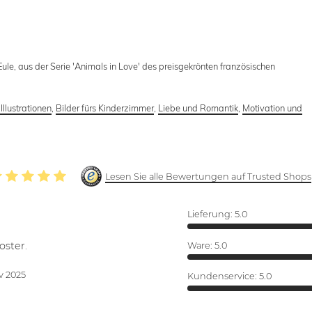
Eule, aus der Serie 'Animals in Love' des preisgekrönten französischen
Illustrationen
,
Bilder fürs Kinderzimmer
,
Liebe und Romantik
,
Motivation und
Lesen Sie alle Bewertungen auf Trusted Shops
Lieferung:
5.0
oster.
Ware:
5.0
v 2025
Kundenservice:
5.0