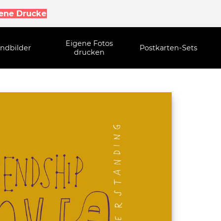
gene Drucke
Eigene Fotos
ndbilder
Postkarten-Sets
drucken