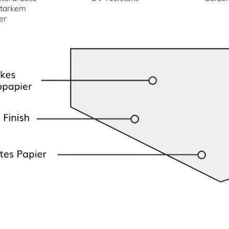
starkem
er