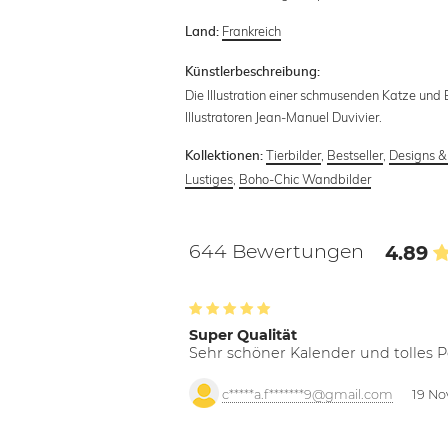
Frankreich
Land:
Künstlerbeschreibung:
Die Illustration einer schmusenden Katze und 
Illustratoren Jean-Manuel Duvivier.
Tierbilder
,
Bestseller
,
Designs & 
Kollektionen:
Lustiges
,
Boho-Chic Wandbilder
644 Bewertungen
4.89
Super Qualität
Sehr schöner Kalender und tolles P
c*****a.f*******9@gmail.com
19 No