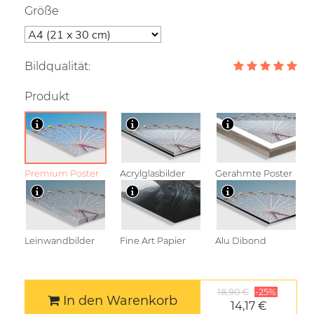
Größe
Bildqualität:
Produkt
Premium Poster
Acrylglasbilder
Gerahmte Poster
Leinwandbilder
Fine Art Papier
Alu Dibond
18,90 €
-25%
In den Warenkorb
14,17 €