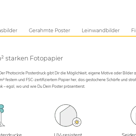
asbilder
Gerahmte Poster
Leinwandbilder
Fi
m² starken Fotopapier
 Photocircle Posterdruck gibt Dir die Möglichkeit, eigene Motive oder Bilder au
 m² festem und FSC-zertifiziertem Papier her, das gestochene Schärfe und str
k – egal, wo und wie Du Dein Poster präsentierst.
UV-resistent
terdrucke
Seiden