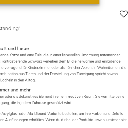
standing'
haft und Liebe
sende Katze und eine Eule, die in einer liebevollen Umarmung miteinander
s kontrastierende Schwarz verleihen dem Bild eine warme und einladende
 hervorragend für Kinderzimmer oder als fröhlicher Akzent in Wohnräumen, die
ombination aus Tieren und der Darstellung von Zuneigung spricht sowohl
Lächeln in den Alltag.
zimmer und mehr
mmer oder als dekoratives Element in einem kreativen Raum. Sie vermittelt eine
igung, die in jedem Zuhause geschätzt wird.
ge Acrylglas- oder Alu-Dibond-Variante bestellen, um ihre Farben und Details
ren Ausführungen erhältlich. Wenn du dir bei der Produktauswahl unsicher bist,