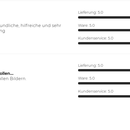
Lieferung:
5.0
ndliche, hilfreiche und sehr
Ware:
5.0
ung
Kundenservice:
5.0
Lieferung:
5.0
ollen…
len Bildern.
Ware:
5.0
Kundenservice:
5.0