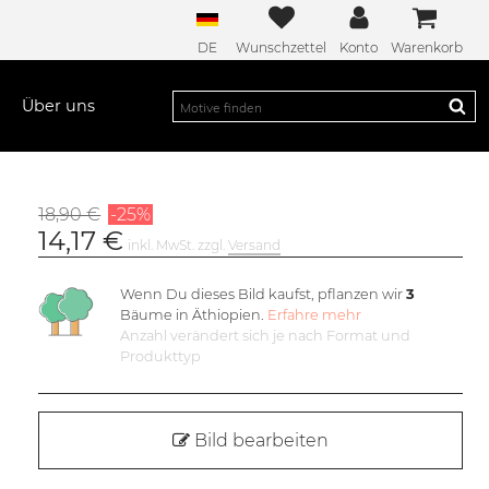
DE
Wunschzettel
Konto
Warenkorb
Über uns
18,90 €
-25%
14,17 €
inkl. MwSt. zzgl.
Versand
Wenn Du dieses Bild kaufst, pflanzen wir
3
Bäume in Äthiopien.
Erfahre mehr
Anzahl verändert sich je nach Format und
Produkttyp
Bild bearbeiten