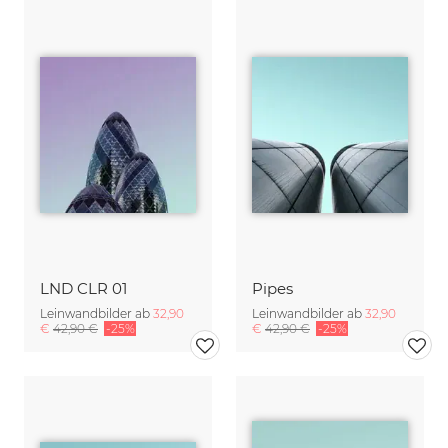
LND CLR 01
Pipes
Leinwandbilder ab
32,90
Leinwandbilder ab
32,90
€
42,90 €
-25%
€
42,90 €
-25%