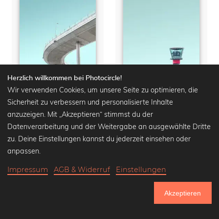
Herzlich willkommen bei Photocircle!
Wir verwenden Cookies, um unsere Seite zu optimieren, die
Sicherheit zu verbessern und personalisierte Inhalte
Curve
Lonely Tower
anzuzeigen. Mit „Akzeptieren“ stimmst du der
Leinwandbilder ab
32,90
Leinwandbilder ab
29,90
Datenverarbeitung und der Weitergabe an ausgewählte Dritte
€
42,90 €
-25%
€
38,90 €
-25%
zu. Deine Einstellungen kannst du jederzeit einsehen oder
anpassen.
Impressum
AGB & Widerruf
Einstellungen
Akzeptieren