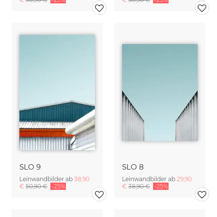
SLO 9
SLO 8
Leinwandbilder ab
38,90
Leinwandbilder ab
29,90
€
50,90 €
-25%
€
38,90 €
-25%