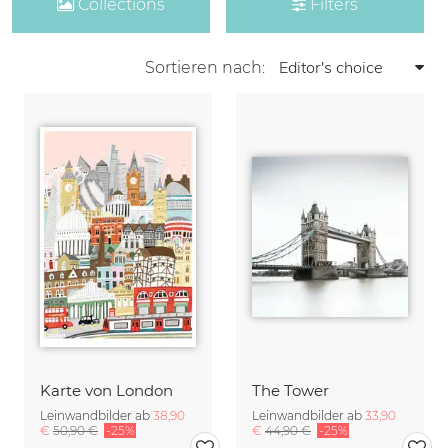
Collections
Filters
Sortieren nach:
Karte von London
The Tower
Leinwandbilder ab
38,90
Leinwandbilder ab
33,90
€
50,90 €
-25%
€
44,90 €
-25%