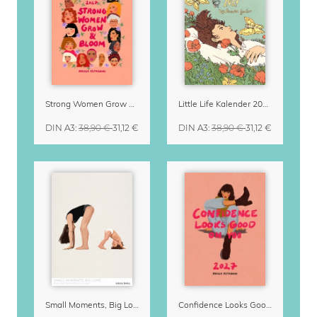
Strong Women Grow & Bloom Kalender 2027
Little Life Kalender 2027 von Simone Goder
DIN A3
:
38,90 €
31,12 €
DIN A3
:
38,90 €
31,12 €
Small Moments, Big Love – Mutterschaftskalender von Giselle Dekel
Confidence Looks Good On You Kalender 2027