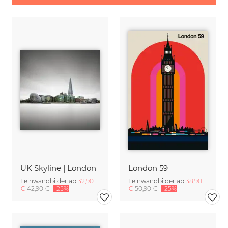
UK Skyline | London
London 59
Leinwandbilder ab
32,90
Leinwandbilder ab
38,90
€
42,90 €
-25%
€
50,90 €
-25%