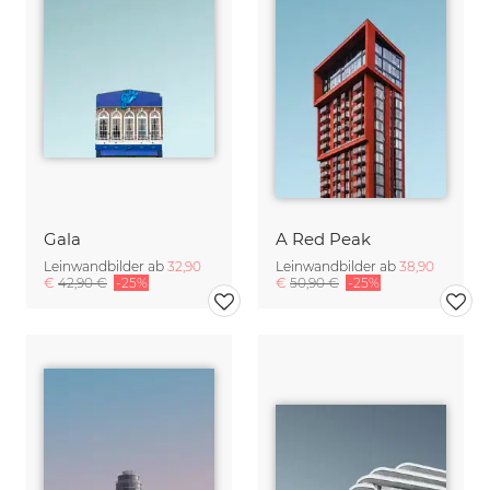
Gala
A Red Peak
Leinwandbilder ab
32,90
Leinwandbilder ab
38,90
€
42,90 €
-25%
€
50,90 €
-25%