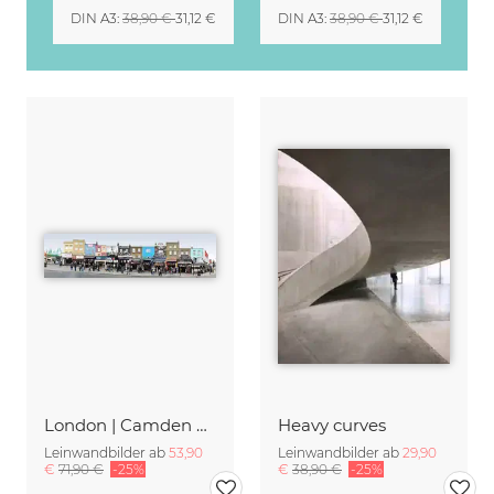
DIN A3
:
38,90 €
31,12 €
DIN A3
:
38,90 €
31,12 €
London | Camden High Street II
Heavy curves
Leinwandbilder ab
53,90
Leinwandbilder ab
29,90
€
71,90 €
-25%
€
38,90 €
-25%