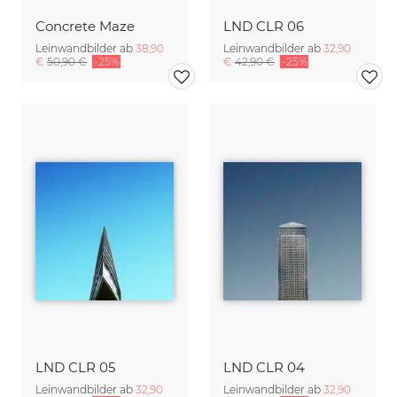
Concrete Maze
LND CLR 06
Leinwandbilder ab
38,90
Leinwandbilder ab
32,90
€
50,90 €
-25%
€
42,90 €
-25%
LND CLR 05
LND CLR 04
Leinwandbilder ab
32,90
Leinwandbilder ab
32,90