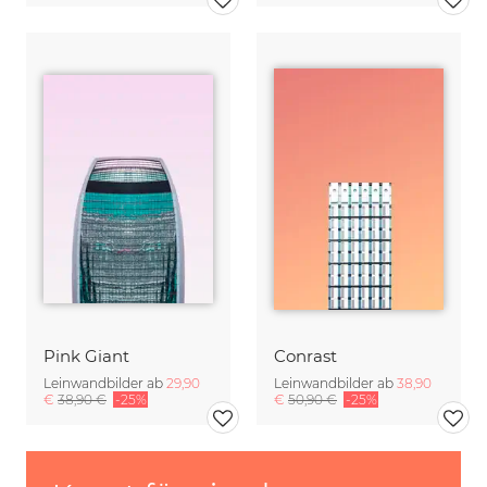
Pink Giant
Conrast
Leinwandbilder ab
29,90
Leinwandbilder ab
38,90
€
38,90 €
-25%
€
50,90 €
-25%