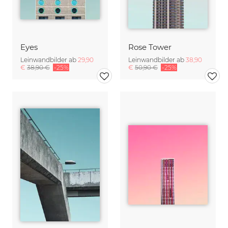
Eyes
Rose Tower
Leinwandbilder ab
29,90
Leinwandbilder ab
38,90
€
38,90 €
-25%
€
50,90 €
-25%