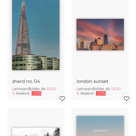
shard no. 04
london sunset
Leinwandbilder ab
38,90
Leinwandbilder ab
38,90
€
50,90 €
-25%
€
50,90 €
-25%