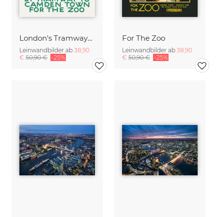
London's Tramways - By Tramway To Camden Town For The Zoo
For The Zoo
Leinwandbilder ab
38,90
Leinwandbilder ab
38,90
€
50,90 €
-25%
€
50,90 €
-25%