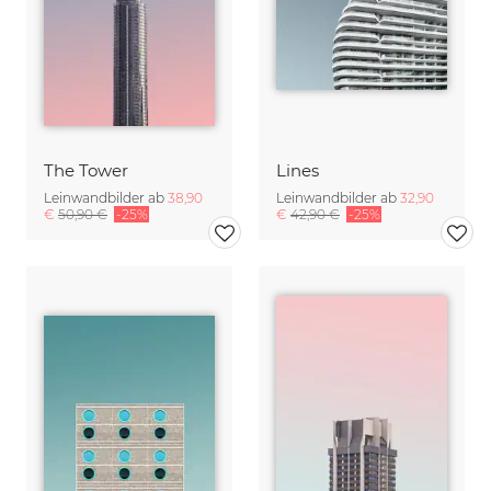
The Tower
Lines
Leinwandbilder ab
38,90
Leinwandbilder ab
32,90
€
50,90 €
-25%
€
42,90 €
-25%