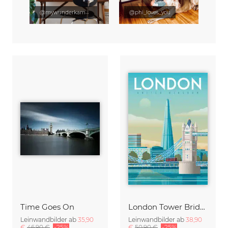
@mywunderkammer
@phi_loves_you
Time Goes On
London Tower Bridge Travel Poster Art Print
Leinwandbilder ab
35,90
Leinwandbilder ab
38,90
€
46,90 €
-25%
€
50,90 €
-25%