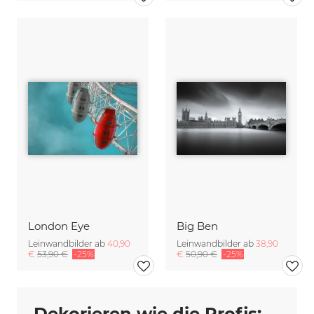
London Eye
Big Ben
Leinwandbilder ab
40,90
Leinwandbilder ab
38,90
€
53,90 €
-25%
€
50,90 €
-25%
Dekorieren wie die Profis: