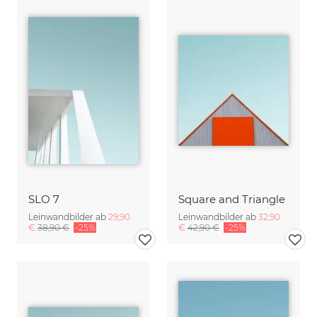
SLO 7
Square and Triangle
Leinwandbilder ab
29,90
Leinwandbilder ab
32,90
€
38,90 €
-25%
€
42,90 €
-25%