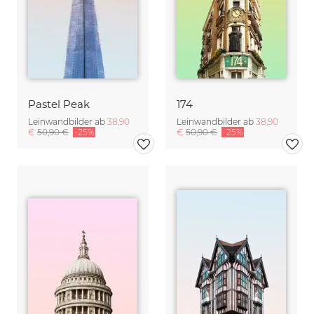
Pastel Peak
174
Leinwandbilder ab
38,90
Leinwandbilder ab
38,90
€
50,90 €
-25%
€
50,90 €
-25%