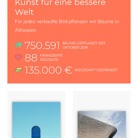
Kunst für eine bessere
Welt
Für jedes verkaufte Bild pflanzen wir Bäume in
Äthiopien
750.591
BÄUME GEPFLANZT SEIT
OKTOBER 2019
88
FINANZIERTE
PROJEKTE
135.000 €
INSGESAMT GESPENDET