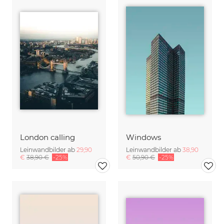
London calling
Windows
Leinwandbilder ab
29,90
Leinwandbilder ab
38,90
€
38,90 €
-25%
€
50,90 €
-25%