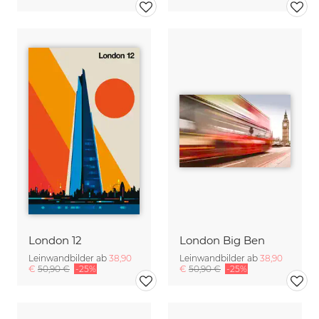
London 12
London Big Ben
Leinwandbilder ab
38,90
Leinwandbilder ab
38,90
€
50,90 €
-25%
€
50,90 €
-25%