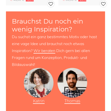
Brauchst Du noch ein
wenig Inspiration?
Du suchst ein ganz bestimmtes Motiv oder hast
eine vage Idee und brauchst noch etwas
Inspiration?
Wir beraten
Dich gern bei allen
Fragen rund um Konzeption, Produkt- und
Bildauswahl!
Katrin
Thomas