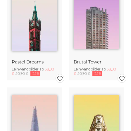
Pastel Dreams
Brutal Tower
Leinwandbilder ab
38,90
Leinwandbilder ab
38,90
€
50,90 €
-25%
€
50,90 €
-25%