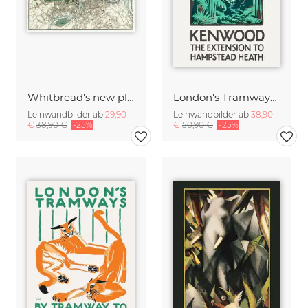
Whitbread's new plan of London
London's Tramways - Kenwood, The Extension To Hampstead Heath
Leinwandbilder ab
29,90
Leinwandbilder ab
38,90
€
38,90 €
-25%
€
50,90 €
-25%