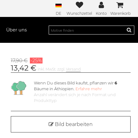
DE
Wunschzettel
Konto
Warenkorb
Über uns
17,90 €
-25%
13,42 €
inkl. MwSt. zzgl.
Versand
Wenn Du dieses Bild kaufst, pflanzen wir
6
Bäume in Äthiopien.
Erfahre mehr
Anzahl verändert sich je nach Format und
Produkttyp
Bild bearbeiten