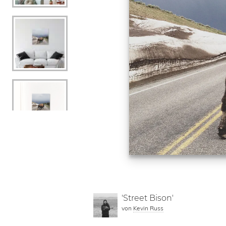
'Street Bison'
von
Kevin Russ