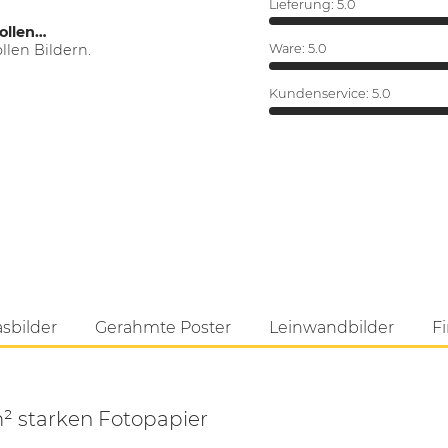
Lieferung:
5.0
ollen…
len Bildern.
Ware:
5.0
Kundenservice:
5.0
asbilder
Gerahmte Poster
Leinwandbilder
Fi
m² starken Fotopapier