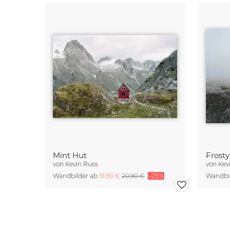
Mint Hut
Frost
von
Kevin Russ
von
Kev
Wandbilder ab
15,90 €
20,90 €
-25%
Wandbi