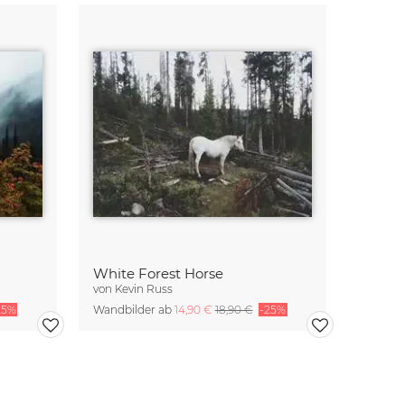
White Forest Horse
von
Kevin Russ
25%
Wandbilder ab
14,90 €
18,90 €
-25%