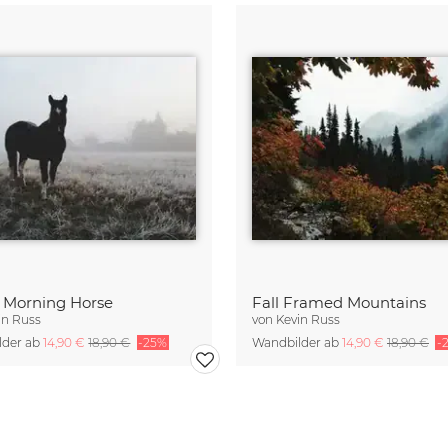
y Morning Horse
Fall Framed Mountains
in Russ
von
Kevin Russ
lder ab
14,90 €
18,90 €
-25%
Wandbilder ab
14,90 €
18,90 €
-