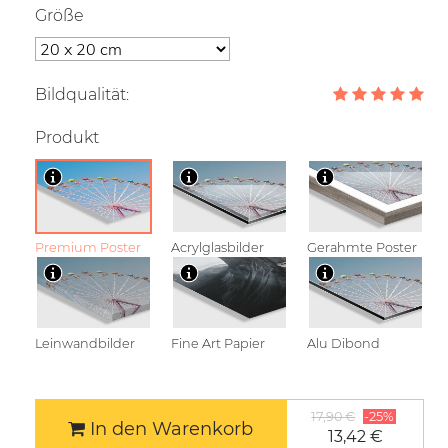
Größe
Bildqualität:
Produkt
Premium Poster
Acrylglasbilder
Gerahmte Poster
Leinwandbilder
Fine Art Papier
Alu Dibond
17,90 €
-25%
In den Warenkorb
13,42 €