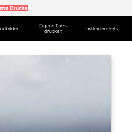
gene Drucke
Eigene Fotos
ndbilder
Postkarten-Sets
drucken