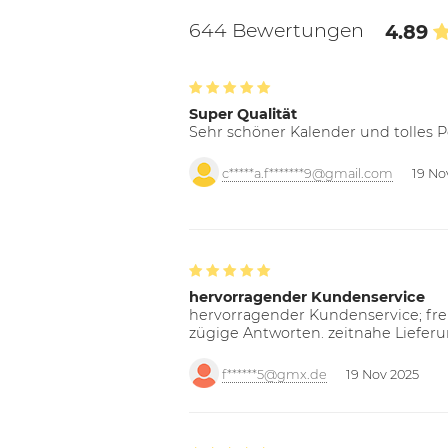
644 Bewertungen
4.89
Super Qualität
Sehr schöner Kalender und tolles P
c*****a.f*******9@gmail.com
19 No
hervorragender Kundenservice
hervorragender Kundenservice; freu
zügige Antworten. zeitnahe Liefer
f******5@gmx.de
19 Nov 2025