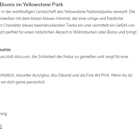
 Bisons im Yellowstone Park
r in der weitläufigen Landschaft des Yellowstone Nationalparks verweilt. Die
derbar mit dem klaren blauen Himmel, der eine ruhige und friedliche
n Charakter dieses beeindruckenden Tieres ein und vermittelt ein Gefühl von
 sich perfekt für einen natürlichen Akzent in Wohnräumen oder Büros und bringt
Räume
 lädt dazu ein, die Schönheit der Natur zu genießen und sorgt für eine
rhältlich, darunter Acrylglas, Alu-Dibond und als Fine Art Print. Wenn du dir
wir dich gerne persönlich.
ming
er