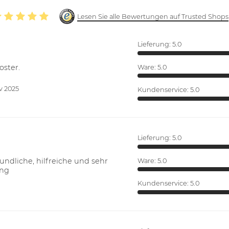
Lesen Sie alle Bewertungen auf Trusted Shops
Lieferung:
5.0
oster.
Ware:
5.0
v 2025
Kundenservice:
5.0
Lieferung:
5.0
ndliche, hilfreiche und sehr
Ware:
5.0
ung
Kundenservice:
5.0