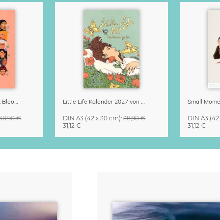
Strong Women Grow & Bloom Kalender 2027
Little Life Kalender 2027 von Simone Goder
38,90 €
DIN A3
(42 x 30 cm)
:
38,90 €
DIN A3
(42
31,12 €
31,12 €