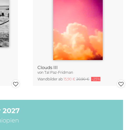
Clouds III
von
Tal Paz-Fridman
Wandbilder ab
15,90 €
20,90 €
-25%
 2027
hiopien