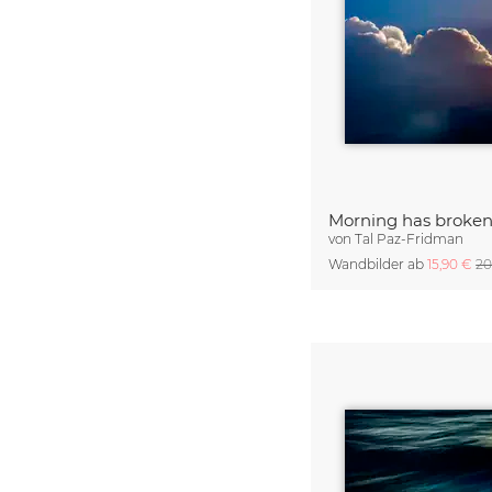
Morning has broke
von
Tal Paz-Fridman
Wandbilder ab
15,90 €
20