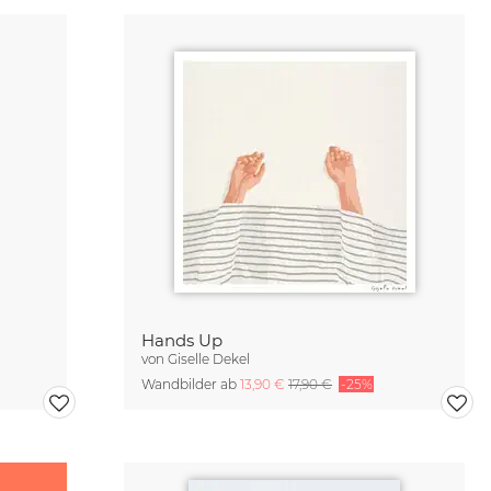
Hands Up
von
Giselle Dekel
Wandbilder ab
13,90 €
17,90 €
-25%