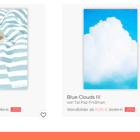
Blue Clouds III
von
Tal Paz-Fridman
,90 €
-25%
Wandbilder ab
15,90 €
20,90 €
-25%