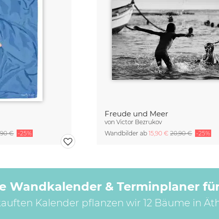
Freude und Meer
von
Victor Bezrukov
,90 €
-25%
Wandbilder ab
15,90 €
20,90 €
-25%
e Wandkalender & Terminplaner für
kauften Kalender pflanzen wir 12 Bäume in Ät