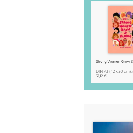
DIN A3
(42 x 30 cm)
:
31,12 €