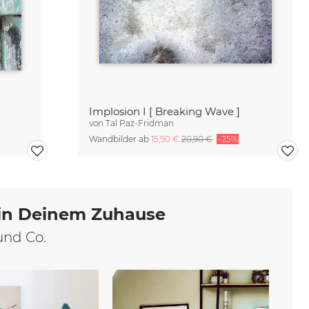
Implosion I [ Breaking Wave ]
von
Tal Paz-Fridman
Wandbilder ab
15,90 €
20,90 €
-25%
 in Deinem Zuhause
und Co.