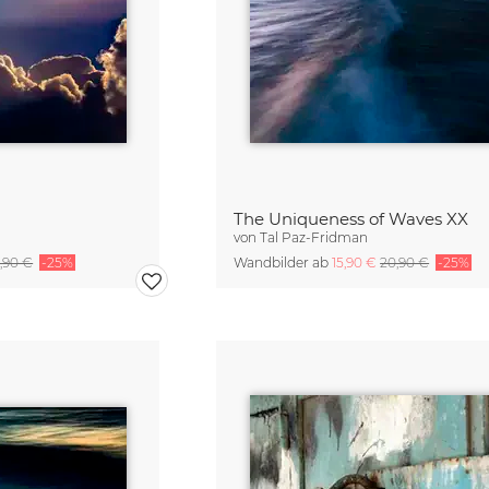
n
The Uniqueness of Waves XX
von
Tal Paz-Fridman
,90 €
-25%
Wandbilder ab
15,90 €
20,90 €
-25%