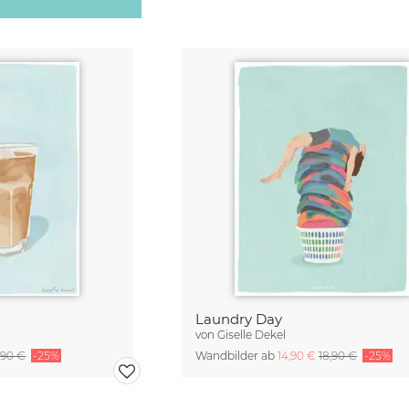
Laundry Day
von
Giselle Dekel
,90 €
-25%
Wandbilder ab
14,90 €
18,90 €
-25%