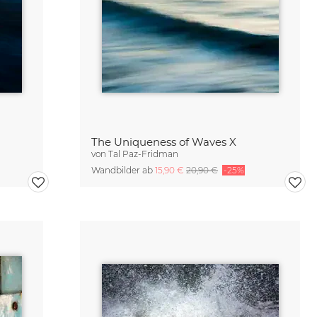
The Uniqueness of Waves X
von
Tal Paz-Fridman
Wandbilder ab
15,90 €
20,90 €
-25%