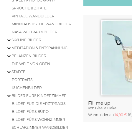
STREET PHOTOGRAPHY
SPRÜCHE & ZITATE
VINTAGE WANDBILDER
MINIMALISTISCHE WANDBILDER
NASA WELTRAUMBILDER
SKYLINE BILDER
MEDITATION & ENTSPANNUNG
PFLANZEN BILDER
DIE WELT VON OBEN
STÄDTE
PORTRAITS
KÜCHENBILDER
BILDER FÜRS KINDERZIMMER
Fill me up
BILDER FÜR DIE ARZTPRAXIS
von
Giselle Dekel
BILDER FÜRS BÜRO
Wandbilder ab
14,90 €
18
BILDER FÜRS WOHNZIMMER
SCHLAFZIMMER WANDBILDER