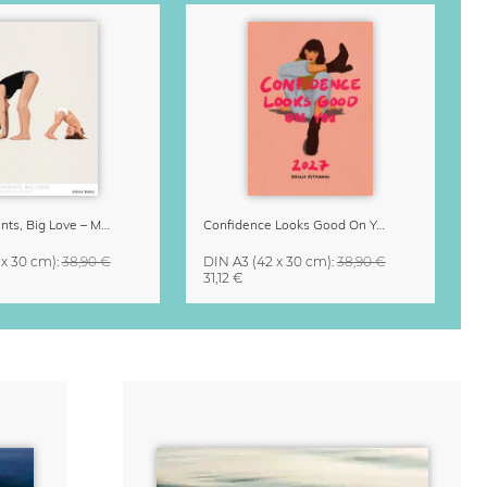
Small Moments, Big Love – Mutterschaftskalender von Giselle Dekel
Confidence Looks Good On You Kalender 2027
 x 30 cm)
:
38,90 €
DIN A3
(42 x 30 cm)
:
38,90 €
31,12 €