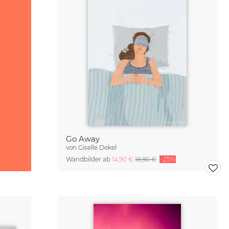
Go Away
von
Giselle Dekel
Wandbilder ab
14,90 €
18,90 €
-25%