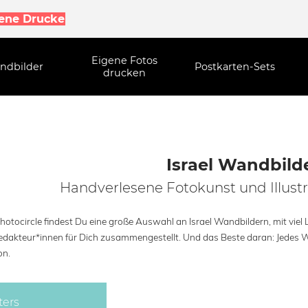
gene Drucke
Eigene Fotos
ndbilder
Postkarten-Sets
drucken
Israel Wandbild
Handverlesene Fotokunst und Illustr
hotocircle findest Du eine große Auswahl an Israel Wandbildern, mit viel
redakteur*innen für Dich zusammengestellt. Und das Beste daran: Jedes Wa
on.
ters