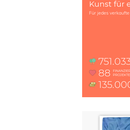
Kunst für 
Für jedes verkaufte
751.03
88
FINANZIE
PROJEKT
135.00