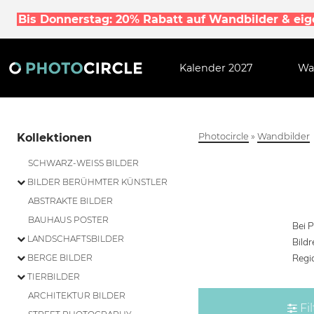
Bis Donnerstag: 20% Rabatt auf Wandbilder & ei
Kalender 2027
Wa
Kollektionen
Photocircle
»
Wandbilder
SCHWARZ-WEISS BILDER
BILDER BERÜHMTER KÜNSTLER
ABSTRAKTE BILDER
BAUHAUS POSTER
Bei P
LANDSCHAFTSBILDER
Bild
Regi
BERGE BILDER
TIERBILDER
ARCHITEKTUR BILDER
Fil