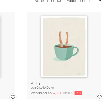
Sortieren nach:
All In
von
Giselle Dekel
Wandbilder ab
14,90 €
18,90 €
-25%