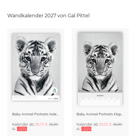
Wandkalender 2027 von Gal Pittel
Baby Animal Portraits Kalender 2027
Baby Animal Portraits Klappkalender & Terminplaner 2027
Kalender
ab
28,72 €
35,90
Kalender
ab
29,52 €
36,90
€
-20%
€
-20%