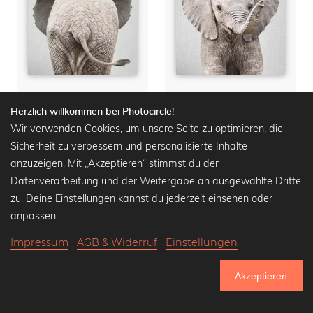
Baby Elephant Tail
Baby Elephant
Herzlich willkommen bei Photocircle!
Wandbilder ab
14,90 €
Wandbilder ab
14,90 €
Wir verwenden Cookies, um unsere Seite zu optimieren, die
18,90 €
-25%
18,90 €
-25%
Sicherheit zu verbessern und personalisierte Inhalte
anzuzeigen. Mit „Akzeptieren“ stimmst du der
Datenverarbeitung und der Weitergabe an ausgewählte Dritte
zu. Deine Einstellungen kannst du jederzeit einsehen oder
anpassen.
Impressum
AGB & Widerruf
Einstellungen
Akzeptieren
751.033