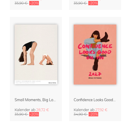
35,90 €
-20%
35,90 €
-20%
Small Moments, Big Love – Mutterschaftskalender von Giselle Dekel
Confidence Looks Good On You Kalender 2027
Kalender
ab
28,72 €
Kalender
ab
27,92 €
35,90 €
-20%
34,90 €
-20%