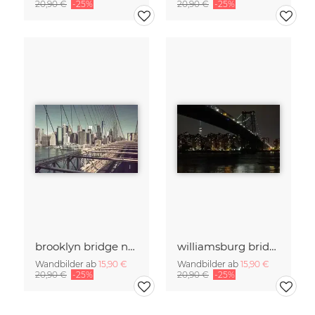
20,90 €
-25%
20,90 €
-25%
brooklyn bridge no. 01
williamsburg bridge
Wandbilder ab
15,90 €
Wandbilder ab
15,90 €
20,90 €
-25%
20,90 €
-25%