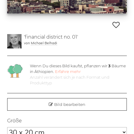
'financial district no. 01'
von
Michael Belhadi
Wenn Du dieses Bild kaufst, pflanzen wir
3
Bäume
in Äthiopien.
Erfahre mehr
Anzahl verändert sich je nach Format und
Produkttyp
Bild bearbeiten
Größe