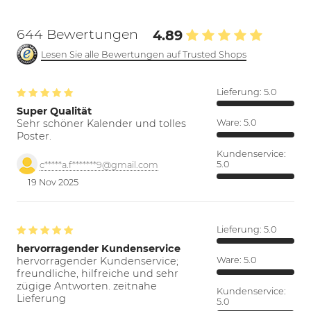
644 Bewertungen
4.89
Lesen Sie alle Bewertungen auf Trusted Shops
Lieferung:
5.0
Super Qualität
Sehr schöner Kalender und tolles
Ware:
5.0
Poster.
Kundenservice:
5.0
c*****a.f*******9@gmail.com
19 Nov 2025
Lieferung:
5.0
hervorragender Kundenservice
hervorragender Kundenservice;
Ware:
5.0
freundliche, hilfreiche und sehr
zügige Antworten. zeitnahe
Kundenservice:
Lieferung
5.0