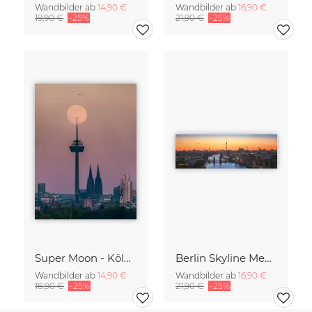
Wandbilder ab
14,90 €
Wandbilder ab
16,90 €
19,90 €
-25%
21,90 €
-25%
Super Moon - Köln Skyline
Berlin Skyline Mediaspree mit Fernsehturm zum Sonnenuntergang
Wandbilder ab
14,90 €
Wandbilder ab
16,90 €
18,90 €
-25%
21,90 €
-25%