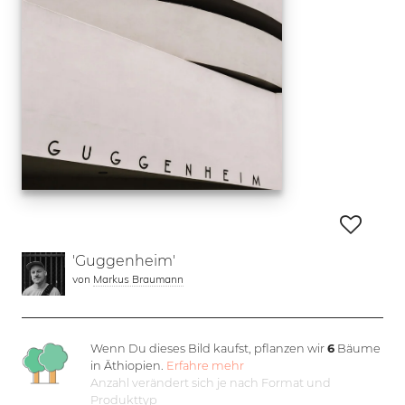
'Guggenheim'
von
Markus Braumann
Wenn Du dieses Bild kaufst, pflanzen wir
6
Bäume
in Äthiopien.
Erfahre mehr
Anzahl verändert sich je nach Format und
Produkttyp