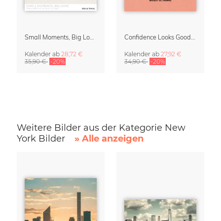
Small Moments, Big Love – Mutterschaftskalender von Giselle Dekel
Confidence Looks Good On You Kalender 2027
Kalender
ab
28,72 €
Kalender
ab
27,92 €
35,90 €
-20%
34,90 €
-20%
Weitere Bilder aus der Kategorie New
York Bilder
» Alle anzeigen