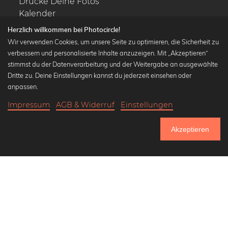
Drucke Deine Fotos
Kalender
Herzlich willkommen bei Photocircle!
Wir verwenden Cookies, um unsere Seite zu optimieren, die Sicherheit zu
verbessern und personalisierte Inhalte anzuzeigen. Mit „Akzeptieren“
stimmst du der Datenverarbeitung und der Weitergabe an ausgewählte
Beliebte Kollektionen
Dritte zu. Deine Einstellungen kannst du jederzeit einsehen oder
Wandbilder in schwarz-weiß
anpassen.
Bauhaus Bilder
Impressum
AGB & Widerruf
Einstellungen
Klassiker der Kunstgeschichte
20,90 €
-20%
In den Warenkorb
Abstrakte Kunst
16,72 €
Akzeptieren
Landschaftsbilder
Bis Donnerstag: 20% Rabatt auf alle Bilder
Lass uns Freunde werden