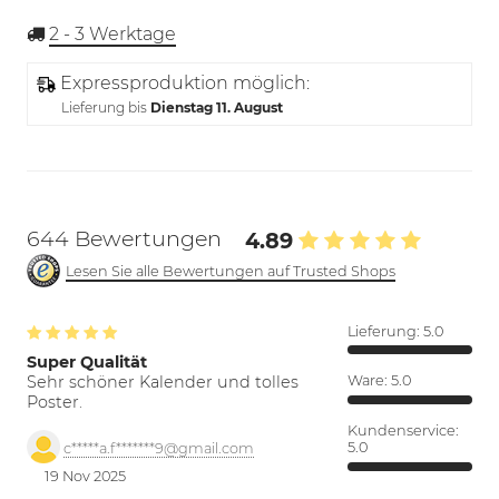
2 - 3
Werktage
Expressproduktion möglich:
Lieferung bis
Dienstag 11. August
644 Bewertungen
4.89
Lesen Sie alle Bewertungen auf Trusted Shops
Lieferung:
5.0
Super Qualität
Sehr schöner Kalender und tolles
Ware:
5.0
Poster.
Kundenservice:
5.0
c*****a.f*******9@gmail.com
19 Nov 2025