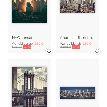
NYC sunset
financial district no. 01
Wandbilder ab
15,90 €
Wandbilder ab
16,90 €
19,90 €
-20%
20,90 €
-20%