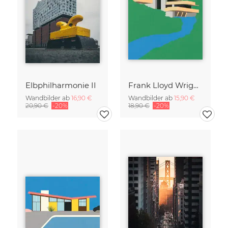
Elbphilharmonie II
Frank Lloyd Wright Falling Water
Wandbilder ab
16,90 €
Wandbilder ab
15,90 €
20,90 €
-20%
18,90 €
-20%