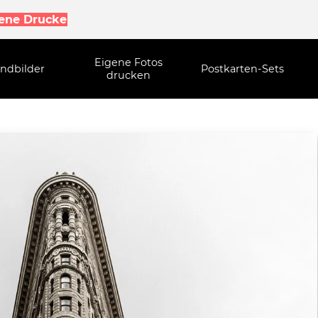
gene Drucke
Eigene Fotos
ndbilder
Postkarten-Sets
drucken