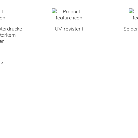
terdrucke
UV-resistent
Seiden
starkem
er