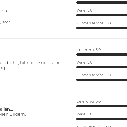
oster.
Ware:
5.0
v 2025
Kundenservice:
5.0
Lieferung:
5.0
ndliche, hilfreiche und sehr
Ware:
5.0
ung
Kundenservice:
5.0
Lieferung:
5.0
ollen…
len Bildern.
Ware:
5.0
Kundenservice:
5.0