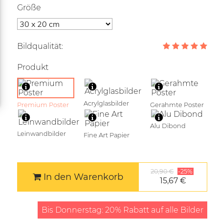
Größe
Bildqualität:
Produkt
Acrylglasbilder
Premium Poster
Gerahmte Poster
Alu Dibond
Leinwandbilder
Fine Art Papier
20,90 €
-25%
In den Warenkorb
15,67 €
Bis Donnerstag: 20% Rabatt auf alle Bilder