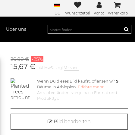
DE
Wunschzettel
Konto
Warenkorb
Über uns
20,90 €
-25%
15,67 €
inkl. MwSt. zzgl.
Versand
Wenn Du dieses Bild kaufst, pflanzen wir
5
Bäume in Äthiopien.
Erfahre mehr
Anzahl verändert sich je nach Format und
Produkttyp
Bild bearbeiten