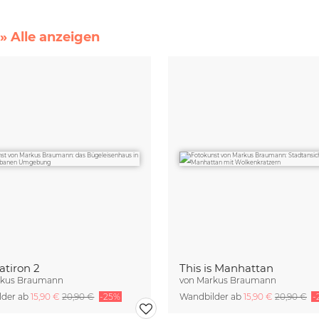
» Alle anzeigen
atiron 2
This is Manhattan
kus Braumann
von
Markus Braumann
lder ab
15,90 €
20,90 €
-25%
Wandbilder ab
15,90 €
20,90 €
-