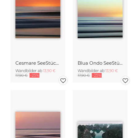
Cesmare SeeStück No.09
Blua Ondo SeeStück No.14
Wandbilder ab
13,90 €
Wandbilder ab
13,90 €
17,90 €
-25%
17,90 €
-25%