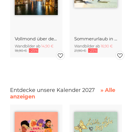
Vollmond über dem Canal Grande in Venedig
Sommerurlaub in der Südsee
Wandbilder ab
14,90 €
Wandbilder ab
16,90 €
18,90 €
-25%
21,90 €
-25%
Entdecke unsere Kalender 2027
» Alle
anzeigen