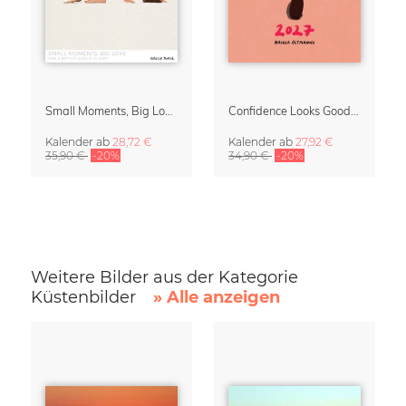
Small Moments, Big Love – Mutterschaftskalender von Giselle Dekel
Confidence Looks Good On You Kalender 2027
Kalender
ab
28,72 €
Kalender
ab
27,92 €
35,90 €
-20%
34,90 €
-20%
Weitere Bilder aus der Kategorie
Küstenbilder
» Alle anzeigen