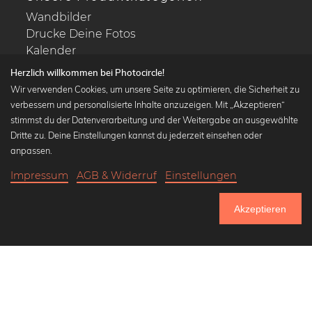
Wandbilder
Drucke Deine Fotos
Kalender
Herzlich willkommen bei Photocircle!
Wir verwenden Cookies, um unsere Seite zu optimieren, die Sicherheit zu
verbessern und personalisierte Inhalte anzuzeigen. Mit „Akzeptieren“
stimmst du der Datenverarbeitung und der Weitergabe an ausgewählte
Beliebte Kollektionen
Dritte zu. Deine Einstellungen kannst du jederzeit einsehen oder
Wandbilder in schwarz-weiß
anpassen.
Bauhaus Bilder
Impressum
AGB & Widerruf
Einstellungen
Klassiker der Kunstgeschichte
21,90 €
-25%
In den Warenkorb
Abstrakte Kunst
16,42 €
Akzeptieren
Landschaftsbilder
Bis Donnerstag: 20% Rabatt auf alle Bilder
Lass uns Freunde werden