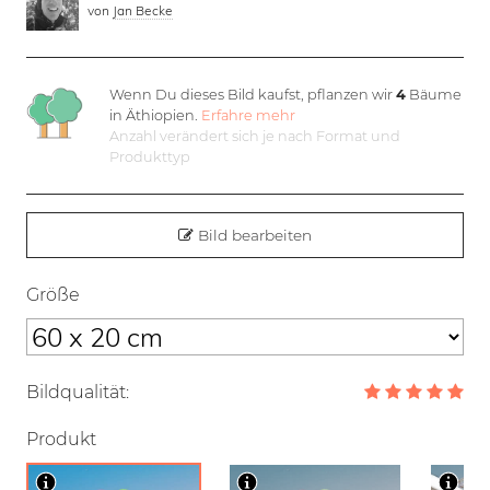
von
Jan Becke
Wenn Du dieses Bild kaufst, pflanzen wir
4
Bäume
in Äthiopien.
Erfahre mehr
Anzahl verändert sich je nach Format und
Produkttyp
Bild bearbeiten
Größe
Bildqualität:
Produkt