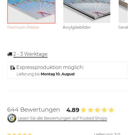
Premium Poster
Acrylglasbilder
Gerahmt
2 - 3
Werktage
Expressproduktion möglich:
Lieferung bis
Montag 10. August
644 Bewertungen
4.89
Lesen Sie alle Bewertungen auf Trusted Shops
Lieferung:
5.0