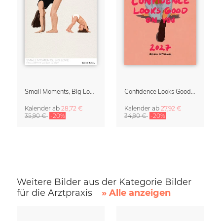
Small Moments, Big Love – Mutterschaftskalender von Giselle Dekel
Confidence Looks Good On You Kalender 2027
Kalender
ab
28,72 €
Kalender
ab
27,92 €
35,90 €
-20%
34,90 €
-20%
Weitere Bilder aus der Kategorie Bilder
für die Arztpraxis
» Alle anzeigen