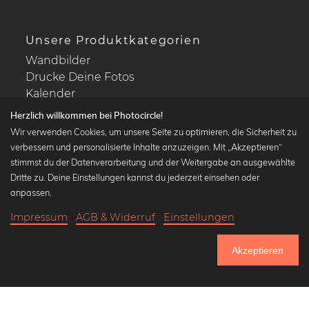
Unsere Produktkategorien
Wandbilder
Drucke Deine Fotos
Kalender
Herzlich willkommen bei Photocircle!
Wir verwenden Cookies, um unsere Seite zu optimieren, die Sicherheit zu
verbessern und personalisierte Inhalte anzuzeigen. Mit „Akzeptieren“
stimmst du der Datenverarbeitung und der Weitergabe an ausgewählte
Beliebte Kollektionen
Dritte zu. Deine Einstellungen kannst du jederzeit einsehen oder
Wandbilder in schwarz-weiß
anpassen.
Bauhaus Bilder
Impressum
AGB & Widerruf
Einstellungen
Klassiker der Kunstgeschichte
18,90 €
-25%
In den Warenkorb
Abstrakte Kunst
14,17 €
Akzeptieren
Landschaftsbilder
Bis Donnerstag: 20% Rabatt auf alle Bilder