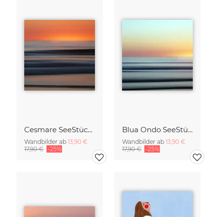
Cesmare SeeStück No.09
Blua Ondo SeeStück No.14
Wandbilder ab
13,90 €
Wandbilder ab
13,90 €
17,90 €
-25%
17,90 €
-25%