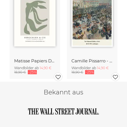
Matisse Papiers Découpés Poster grün-beige
Camille Pissarro - Boulevard of the Italians Paris
Wandbilder ab
14,90 €
Wandbilder ab
14,90 €
18,90 €
-25%
18,90 €
-25%
Bekannt aus