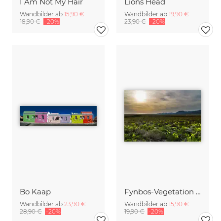
I Am Not My Hair
Lions Head
Wandbilder ab
15,90 €
Wandbilder ab
19,90 €
18,90 €
-20%
23,90 €
-20%
Bo Kaap
Fynbos-Vegetation am Kap der Guten Hoffnung
Wandbilder ab
23,90 €
Wandbilder ab
15,90 €
28,90 €
-20%
19,90 €
-20%