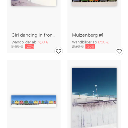
Girl dancing in front of Table Mountain
Muizenberg #1
Wandbilder ab
17,90 €
Wandbilder ab
17,90 €
21,90 €
-20%
21,90 €
-20%