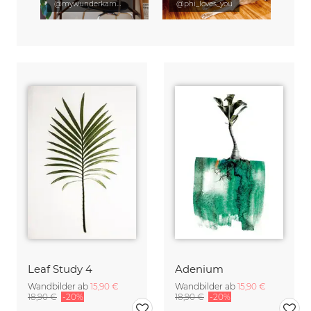
@mywunderkammer
@phi_loves_you
Leaf Study 4
Adenium
Wandbilder ab
15,90 €
Wandbilder ab
15,90 €
18,90 €
-20%
18,90 €
-20%