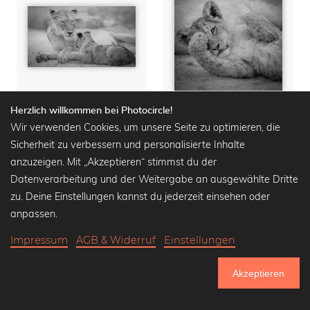
Herzlich willkommen bei Photocircle!
Wir verwenden Cookies, um unsere Seite zu optimieren, die
Portrait Löwin mit Löwenbaby
Portrait Löwenbaby
Sicherheit zu verbessern und personalisierte Inhalte
Wandbilder ab
18,90 €
Wandbilder ab
18,90 €
anzuzeigen. Mit „Akzeptieren“ stimmst du der
22,90 €
-20%
22,90 €
-20%
Datenverarbeitung und der Weitergabe an ausgewählte Dritte
zu. Deine Einstellungen kannst du jederzeit einsehen oder
anpassen.
Impressum
AGB & Widerruf
Einstellungen
Akzeptieren