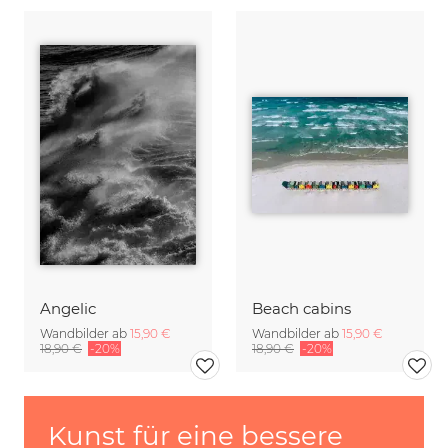
Angelic
Beach cabins
Wandbilder ab
15,90 €
Wandbilder ab
15,90 €
18,90 €
-20%
18,90 €
-20%
Kunst für eine bessere