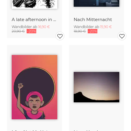
A late afternoon in Venice
Nach Mitternacht
Wandbilder ab
16,90 €
Wandbilder ab
15,90 €
20,90 €
-20%
18,90 €
-20%