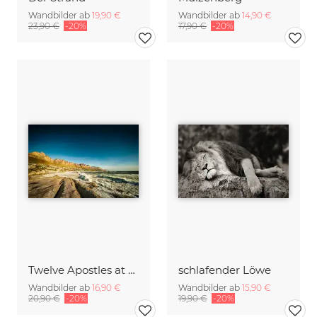
Wandbilder ab
19,90 €
Wandbilder ab
14,90 €
23,90 €
-20%
17,90 €
-20%
Twelve Apostles at Sunset
schlafender Löwe
Wandbilder ab
16,90 €
Wandbilder ab
15,90 €
20,90 €
-20%
19,90 €
-20%