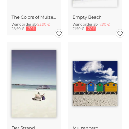
The Colors of Muizenberg
Empty Beach
Wandbilder ab
23,90 €
Wandbilder ab
17,90 €
28,90 €
-20%
21,90 €
-20%
Der Strand
Muizenberg