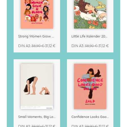
Strong Women Grow & Bloom Kalender 2027
Little Life Kalender 2027 von Simone Goder
DIN A3
:
38,90 €
31,12 €
DIN A3
:
38,90 €
31,12 €
Small Moments, Big Love – Mutterschaftskalender von Giselle Dekel
Confidence Looks Good On You Kalender 2027
DIN A3
:
38,90 €
31,12 €
DIN A3
:
38,90 €
31,12 €