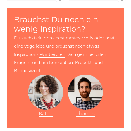
Brauchst Du noch ein
wenig Inspiration?
Du suchst ein ganz bestimmtes Motiv oder hast
eine vage Idee und brauchst noch etwas
Inspiration?
Wir beraten
Dich gern bei allen
Fragen rund um Konzeption, Produkt- und
Bildauswahl!
Katrin
Thomas