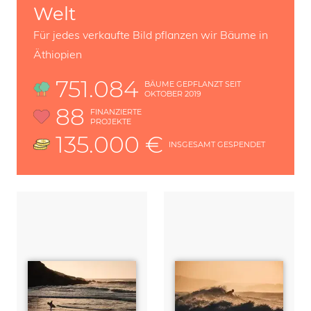
Welt
Für jedes verkaufte Bild pflanzen wir Bäume in
Äthiopien
751.084
BÄUME GEPFLANZT SEIT
OKTOBER 2019
88
FINANZIERTE
PROJEKTE
135.000 €
INSGESAMT GESPENDET