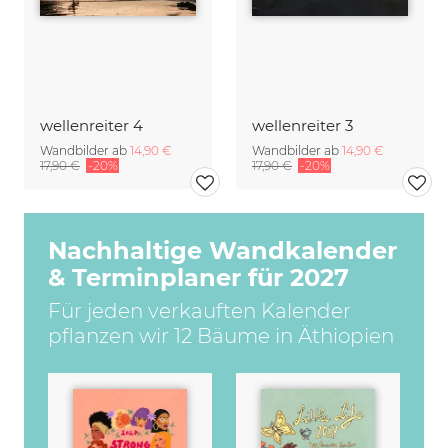
wellenreiter 4
wellenreiter 3
Wandbilder ab
14,90 €
Wandbilder ab
14,90 €
17,90 €
-20%
17,90 €
-20%
Nachhaltige Wandkalender
& Terminplaner für 2027
Für jeden verkauften Kalender
pflanzen wir 12 Bäume in Äthiopien