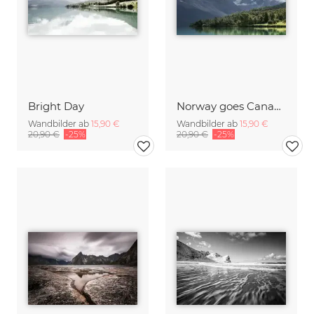
Bright Day
Norway goes Canada
Wandbilder ab
15,90 €
Wandbilder ab
15,90 €
20,90 €
-25%
20,90 €
-25%