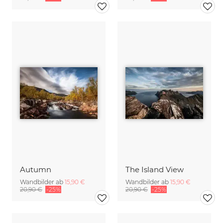
Autumn
The Island View
Wandbilder ab
15,90 €
Wandbilder ab
15,90 €
20,90 €
-25%
20,90 €
-25%