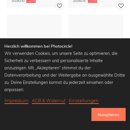
20,90 €
-25%
20,90 €
-25%
Herzlich willkommen bei Photocircle!
Wir verwenden Cookies, um unsere Seite zu optimieren, die
Sicherheit zu verbessern und personalisierte Inhalte
anzuzeigen. Mit „Akzeptieren“ stimmst du der
Datenverarbeitung und der Weitergabe an ausgewählte Dritte
zu. Deine Einstellungen kannst du jederzeit einsehen oder
anpassen.
The lonely tree
Arktis
Impressum
AGB & Widerruf
Einstellungen
Wandbilder ab
15,90 €
Wandbilder ab
15,90 €
20,90 €
-25%
20,90 €
-25%
Akzeptieren
750.805