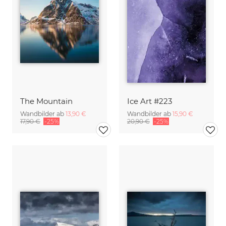
The Mountain
Ice Art #223
Wandbilder ab
13,90 €
Wandbilder ab
15,90 €
17,90 €
-25%
20,90 €
-25%