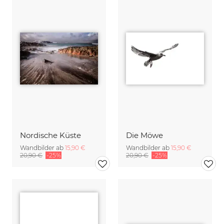
Nordische Küste
Die Möwe
Wandbilder ab
15,90 €
Wandbilder ab
15,90 €
20,90 €
-25%
20,90 €
-25%