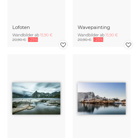
Lofoten
Wavepainting
Wandbilder ab
15,90 €
Wandbilder ab
15,90 €
20,90 €
-25%
20,90 €
-25%