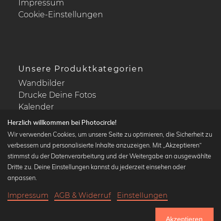
Impressum
Cookie-Einstellungen
Unsere Produktkategorien
Wandbilder
Drucke Deine Fotos
Kalender
Herzlich willkommen bei Photocircle!
Wir verwenden Cookies, um unsere Seite zu optimieren, die Sicherheit zu
verbessern und personalisierte Inhalte anzuzeigen. Mit „Akzeptieren“
stimmst du der Datenverarbeitung und der Weitergabe an ausgewählte
Beliebte Kollektionen
Dritte zu. Deine Einstellungen kannst du jederzeit einsehen oder
Wandbilder in schwarz-weiß
anpassen.
Bauhaus Bilder
Impressum
AGB & Widerruf
Einstellungen
Klassiker der Kunstgeschichte
18,90 €
-20%
In den Warenkorb
Abstrakte Kunst
15,12 €
Akzeptieren