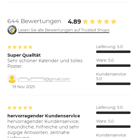
644 Bewertungen
4.89
Lesen Sie alle Bewertungen auf Trusted Shops
Lieferung:
5.0
Super Qualität
Sehr schöner Kalender und tolles
Ware:
5.0
Poster.
Kundenservice:
5.0
c*****a.f*******9@gmail.com
19 Nov 2025
Lieferung:
5.0
hervorragender Kundenservice
hervorragender Kundenservice;
Ware:
5.0
freundliche, hilfreiche und sehr
zügige Antworten. zeitnahe
Kundenservice: