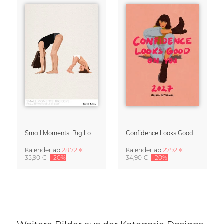
Small Moments, Big Love – Mutterschaftskalender von Giselle Dekel
Confidence Looks Good On You Kalender 2027
Kalender
ab
28,72 €
Kalender
ab
27,92 €
35,90 €
-20%
34,90 €
-20%