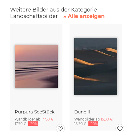
Weitere Bilder aus der Kategorie
Landschaftsbilder
» Alle anzeigen
Purpura SeeStück No.18
Dune II
Wandbilder ab
14,90 €
Wandbilder ab
15,90 €
17,90 €
-20%
18,90 €
-20%