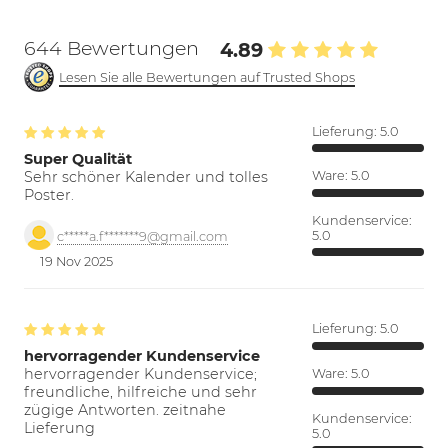
644 Bewertungen
4.89
Lesen Sie alle Bewertungen auf Trusted Shops
Lieferung:
5.0
Super Qualität
Sehr schöner Kalender und tolles
Ware:
5.0
Poster.
Kundenservice:
5.0
c*****a.f*******9@gmail.com
19 Nov 2025
Lieferung:
5.0
hervorragender Kundenservice
hervorragender Kundenservice;
Ware:
5.0
freundliche, hilfreiche und sehr
zügige Antworten. zeitnahe
Kundenservice:
Lieferung
5.0