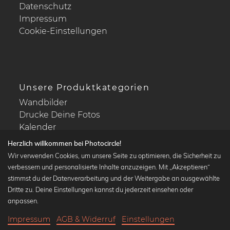
Datenschutz
Impressum
Cookie-Einstellungen
Unsere Produktkategorien
Wandbilder
Drucke Deine Fotos
Kalender
Herzlich willkommen bei Photocircle!
Wir verwenden Cookies, um unsere Seite zu optimieren, die Sicherheit zu
verbessern und personalisierte Inhalte anzuzeigen. Mit „Akzeptieren“
stimmst du der Datenverarbeitung und der Weitergabe an ausgewählte
Beliebte Kollektionen
Dritte zu. Deine Einstellungen kannst du jederzeit einsehen oder
Wandbilder in schwarz-weiß
anpassen.
Bauhaus Bilder
Impressum
AGB & Widerruf
Einstellungen
Klassiker der Kunstgeschichte
20,90 €
-20%