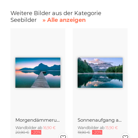
Weitere Bilder aus der Kategorie
Seebilder
» Alle anzeigen
Morgendämmerung am Traunsee
Sonnenaufgang am Eibsee Bayern
Wandbilder ab
16,90 €
Wandbilder ab
15,90 €
20,90 €
-20%
19,90 €
-20%