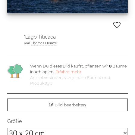
'Lago Titicaca'
von
Thomas Heinze
Wenn Du dieses Bild kaufst, pflanzen wir
8
Bäume
in Äthiopien.
Erfahre mehr
Anzahl verändert sich je nach Format und
Produkttyp
Bild bearbeiten
Größe