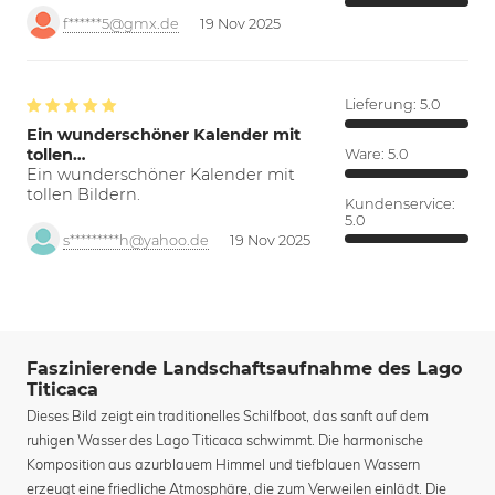
f******5@gmx.de
19 Nov 2025
Lieferung:
5.0
Ein wunderschöner Kalender mit
tollen…
Ware:
5.0
Ein wunderschöner Kalender mit
tollen Bildern.
Kundenservice:
5.0
s*********h@yahoo.de
19 Nov 2025
Faszinierende Landschaftsaufnahme des Lago
Titicaca
Dieses Bild zeigt ein traditionelles Schilfboot, das sanft auf dem
ruhigen Wasser des Lago Titicaca schwimmt. Die harmonische
Komposition aus azurblauem Himmel und tiefblauen Wassern
erzeugt eine friedliche Atmosphäre, die zum Verweilen einlädt. Die