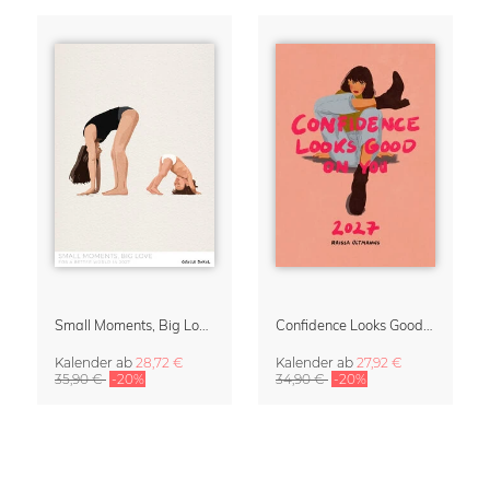
Small Moments, Big Love – Mutterschaftskalender von Giselle Dekel
Confidence Looks Good On You Kalender 2027
Kalender
ab
28,72 €
Kalender
ab
27,92 €
35,90 €
-20%
34,90 €
-20%