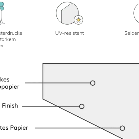
UV-resistent
terdrucke
Seiden
starkem
er