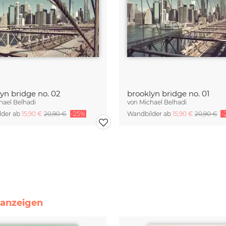
yn bridge no. 02
brooklyn bridge no. 01
hael Belhadi
von
Michael Belhadi
lder ab
15,90 €
20,90 €
-25%
Wandbilder ab
15,90 €
20,90 €
-
e anzeigen