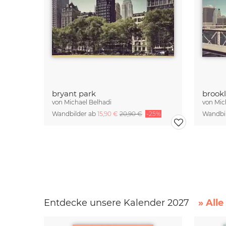
bryant park
brookl
von
Michael Belhadi
von
Mic
Wandbilder ab
15,90 €
20,90 €
-25%
Wandbi
Entdecke unsere Kalender 2027
» All