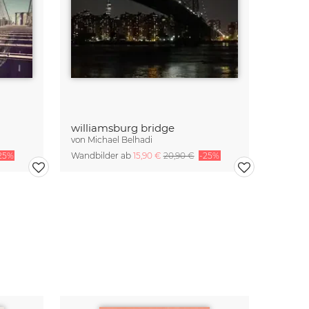
williamsburg bridge
von
Michael Belhadi
25%
Wandbilder ab
15,90 €
20,90 €
-25%