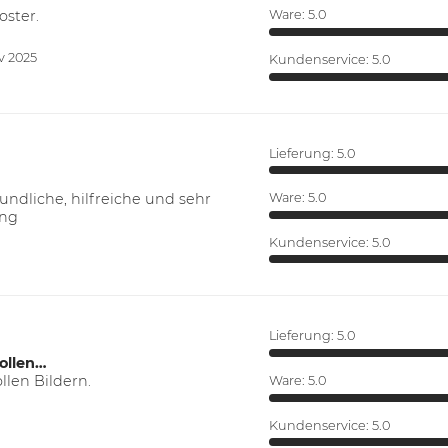
oster.
Ware:
5.0
v 2025
Kundenservice:
5.0
Lieferung:
5.0
ndliche, hilfreiche und sehr
Ware:
5.0
ung
Kundenservice:
5.0
Lieferung:
5.0
ollen…
len Bildern.
Ware:
5.0
Kundenservice:
5.0