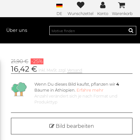
DE
Wunschzettel
Konto
Warenkorb
Über uns
21,90 €
-25%
16,42 €
inkl. MwSt. zzgl.
Versand
Wenn Du dieses Bild kaufst, pflanzen wir
4
Bäume in Äthiopien.
Erfahre mehr
Anzahl verändert sich je nach Format und
Produkttyp
Bild bearbeiten