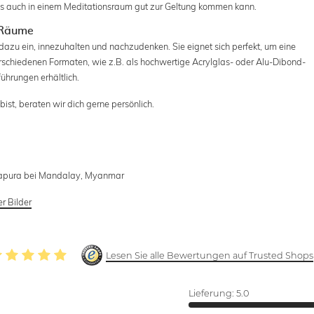
als auch in einem Meditationsraum gut zur Geltung kommen kann.
 Räume
 dazu ein, innezuhalten und nachzudenken. Sie eignet sich perfekt, um eine
erschiedenen Formaten, wie z.B. als hochwertige Acrylglas- oder Alu-Dibond-
ührungen erhältlich.
ist, beraten wir dich gerne persönlich.
arapura bei Mandalay, Myanmar
r Bilder
Lesen Sie alle Bewertungen auf Trusted Shops
Lieferung:
5.0