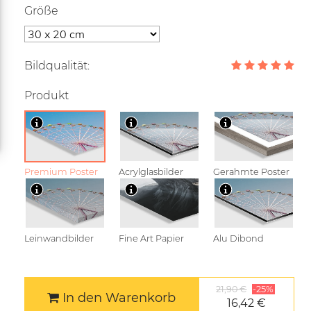
Größe
Bildqualität:
Produkt
Premium Poster
Acrylglasbilder
Gerahmte Poster
Leinwandbilder
Fine Art Papier
Alu Dibond
21,90 €
-25%
In den Warenkorb
16,42 €