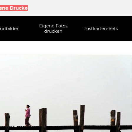
gene Drucke
Eigene Fotos
ndbilder
Postkarten-Sets
drucken