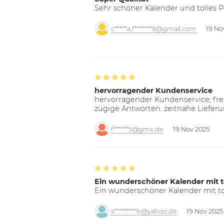
Sehr schöner Kalender und tolles P
c*****a.f*******9@gmail.com
19 No
hervorragender Kundenservice
hervorragender Kundenservice; freu
zügige Antworten. zeitnahe Liefer
f******5@gmx.de
19 Nov 2025
Ein wunderschöner Kalender mit t
Ein wunderschöner Kalender mit tol
s*********h@yahoo.de
19 Nov 2025