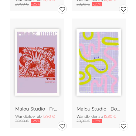
20,90 €
-25%
20,90 €
-25%
Malou Studio - Franz Marc - Tiger in rot
Malou Studio - Don't overthink it
Wandbilder ab
15,90 €
Wandbilder ab
15,90 €
20,90 €
-25%
20,90 €
-25%