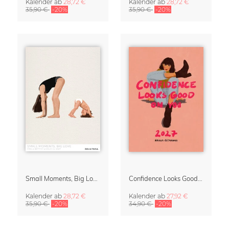
Kalender
ab
28,72 €
Kalender
ab
28,72 €
35,90 €
-20%
35,90 €
-20%
Small Moments, Big Love – Mutterschaftskalender von Giselle Dekel
Confidence Looks Good On You Kalender 2027
Kalender
ab
28,72 €
Kalender
ab
27,92 €
35,90 €
-20%
34,90 €
-20%