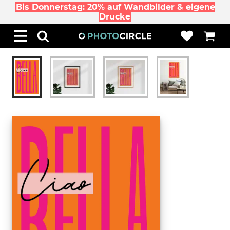
Bis Donnerstag: 20% auf Wandbilder & eigene
Drucke