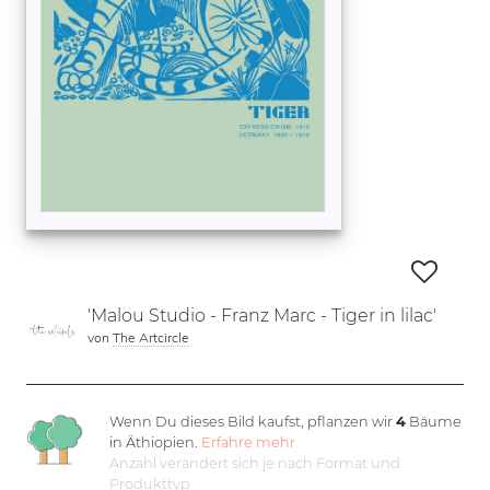
'Malou Studio - Franz Marc - Tiger in lilac'
von
The Artcircle
Wenn Du dieses Bild kaufst, pflanzen wir
4
Bäume
in Äthiopien.
Erfahre mehr
Anzahl verändert sich je nach Format und
Produkttyp