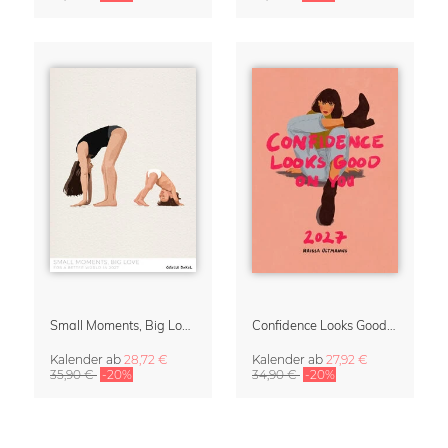
Small Moments, Big Love – Mutterschaftskalender von Giselle Dekel
Confidence Looks Good On You Kalender 2027
Kalender
ab
28,72 €
Kalender
ab
27,92 €
35,90 €
-20%
34,90 €
-20%