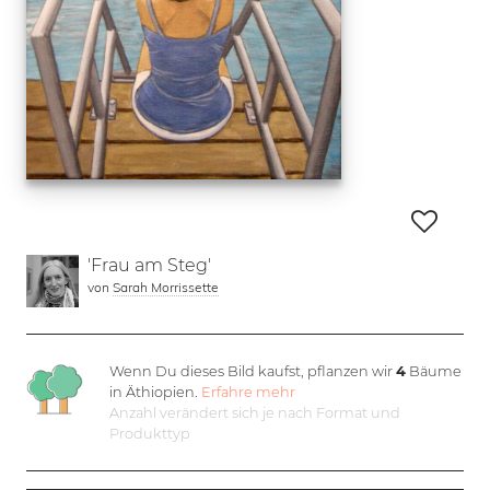
'Frau am Steg'
von
Sarah Morrissette
Wenn Du dieses Bild kaufst, pflanzen wir
4
Bäume
in Äthiopien.
Erfahre mehr
Anzahl verändert sich je nach Format und
Produkttyp