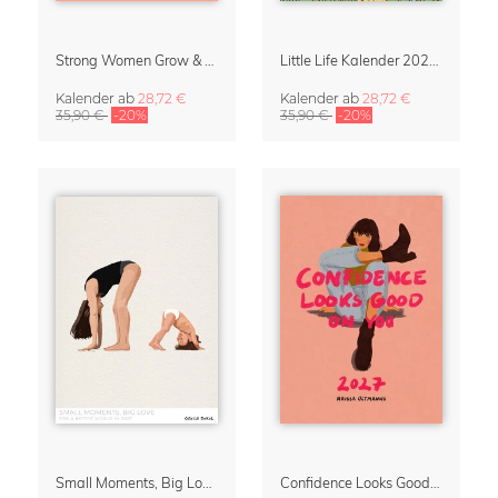
Strong Women Grow & Bloom Kalender 2027
Little Life Kalender 2027 von Simone Goder
Kalender
ab
28,72 €
Kalender
ab
28,72 €
35,90 €
-20%
35,90 €
-20%
Small Moments, Big Love – Mutterschaftskalender von Giselle Dekel
Confidence Looks Good On You Kalender 2027