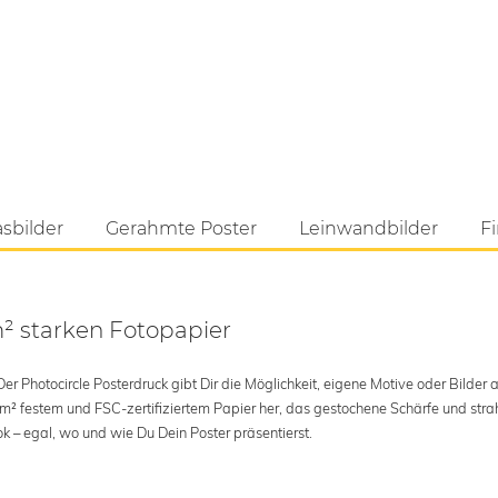
asbilder
Gerahmte Poster
Leinwandbilder
Fi
m² starken Fotopapier
 Photocircle Posterdruck gibt Dir die Möglichkeit, eigene Motive oder Bilder au
 m² festem und FSC-zertifiziertem Papier her, das gestochene Schärfe und str
k – egal, wo und wie Du Dein Poster präsentierst.