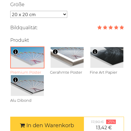
Größe
Bildqualität:
Produkt
Premium Poster
Gerahmte Poster
Fine Art Papier
Alu Dibond
17,90 €
-25%
In den Warenkorb
13,42 €