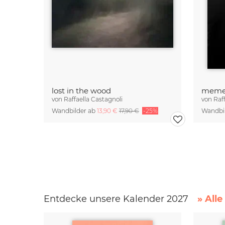
lost in the wood
meme
von
Raffaella Castagnoli
von
Raf
Wandbilder ab
13,90 €
17,90 €
-25%
Wandbi
Entdecke unsere Kalender 2027
» All