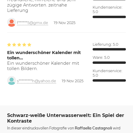
zügige Antworten. zeitnahe
Kundenservice:
Lieferung
5.0
f******5@gmx.de
19 Nov 2025
Lieferung:
5.0
Ein wunderschöner Kalender mit
tollen…
Ware:
5.0
Ein wunderschöner Kalender mit
tollen Bildern.
Kundenservice:
5.0
s*********h@yahoo.de
19 Nov 2025
Schwarz-weiße Unterwasserwelt: Ein Spiel der
Kontraste
In dieser eindrucksvollen Fotografie von
wird
Raffaella Castagnoli