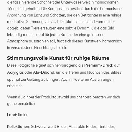
die faszinierende Schönheit der Unterwasserwelt in monochromen
Tönen festgehalten. Die Komposition besticht durch die harmonische
Anordnung von Licht und Schatten, die den Betrachter in eine ruhige,
meditative Stimmung versetzt. Die klaren Linien und Formen der
abgebildeten Tiere erzeugen eine subtile Dynamik, die das Bild
lebendig macht. Ideal für jeden Raum, der eine gelassene
Atmosphäre ausstrahlen soll, fügt sich dieses Kunstwerk harmonisch
in verschiedene Einrichtungsstile ein.
Stimmungsvolle Kunst für ruhige Räume
Diese Fotografie eignet sich hervorragend als
auf
Premium-Druck
oder
, um die Tiefen und Nuancen des Bildes
Acrylglas
Alu-Dibond
optimal zur Geltung zu bringen. Auch in weiteren Ausführungen
erhältlich.
Wenn du dir bei der Produktauswahl unsicher bist, beraten wir dich
gerne persönlich.
Italien
Land:
Schwarz-weiß Bilder
,
Abstrakte Bilder
,
Tierbilder
,
Kollektionen: