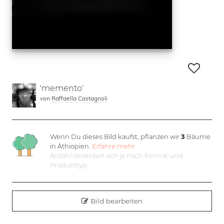
'memento'
von
Raffaella Castagnoli
Wenn Du dieses Bild kaufst, pflanzen wir
3
Bäume
in Äthiopien.
Erfahre mehr
Anzahl verändert sich je nach Format und
Produkttyp
Bild bearbeiten