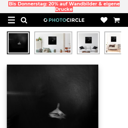
Bis Donnerstag: 20% auf Wandbilder & eigene
Drucke