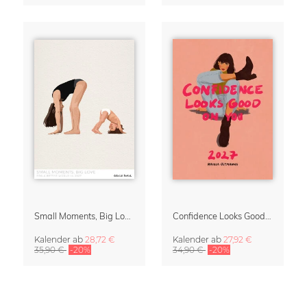
Small Moments, Big Love – Mutterschaftskalender von Giselle Dekel
Confidence Looks Good On You Kalender 2027
Kalender
ab
28,72 €
Kalender
ab
27,92 €
35,90 €
-20%
34,90 €
-20%