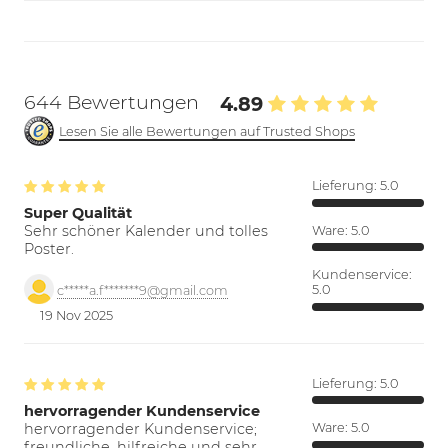
644 Bewertungen
4.89
Lesen Sie alle Bewertungen auf Trusted Shops
Lieferung:
5.0
Super Qualität
Sehr schöner Kalender und tolles
Ware:
5.0
Poster.
Kundenservice:
5.0
c*****a.f*******9@gmail.com
19 Nov 2025
Lieferung:
5.0
hervorragender Kundenservice
hervorragender Kundenservice;
Ware:
5.0
freundliche, hilfreiche und sehr