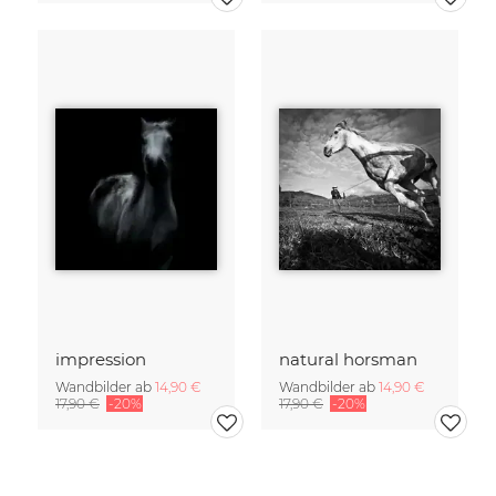
impression
natural horsman
Wandbilder ab
14,90 €
Wandbilder ab
14,90 €
17,90 €
-20%
17,90 €
-20%