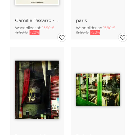
Camille Pissarro - Boulevard of the Italians Paris
paris
Wandbilder ab
15,90 €
Wandbilder ab
15,90 €
18,90 €
-20%
18,90 €
-20%