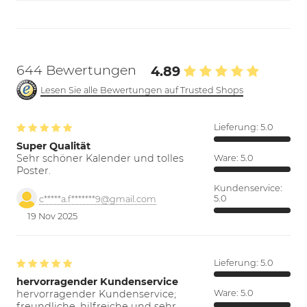
644 Bewertungen
4.89
Lesen Sie alle Bewertungen auf Trusted Shops
Lieferung:
5.0
Super Qualität
Sehr schöner Kalender und tolles
Ware:
5.0
Poster.
Kundenservice:
5.0
c*****a.f*******9@gmail.com
19 Nov 2025
Lieferung:
5.0
hervorragender Kundenservice
hervorragender Kundenservice;
Ware:
5.0
freundliche, hilfreiche und sehr