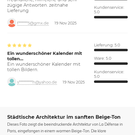
zügige Antworten. zeitnahe
Kundenservice:
Lieferung
5.0
f******5@gmx.de
19 Nov 2025
Lieferung:
5.0
Ein wunderschöner Kalender mit
tollen…
Ware:
5.0
Ein wunderschöner Kalender mit
tollen Bildern.
Kundenservice:
5.0
s*********h@yahoo.de
19 Nov 2025
Städtische Architektur im sanften Beige-Ton
Dieses Foto zeigt die beeindruckende Architektur von La Défense in
Paris, eingefangen in einem warmen Beige-Ton. Die klare