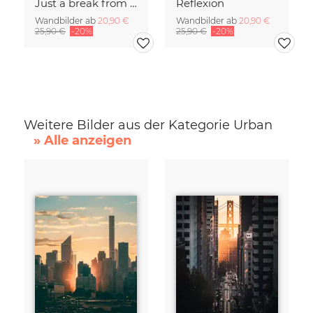
Just a break from the rush
Reflexion
Wandbilder ab
20,90 €
Wandbilder ab
20,90 €
25,90 €
-20%
25,90 €
-20%
Weitere Bilder aus der Kategorie Urban
» Alle anzeigen