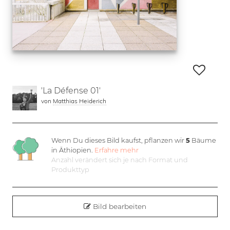
'La Défense 01'
von
Matthias Heiderich
Wenn Du dieses Bild kaufst, pflanzen wir
5
Bäume
in Äthiopien.
Erfahre mehr
Anzahl verändert sich je nach Format und
Produkttyp
Bild bearbeiten