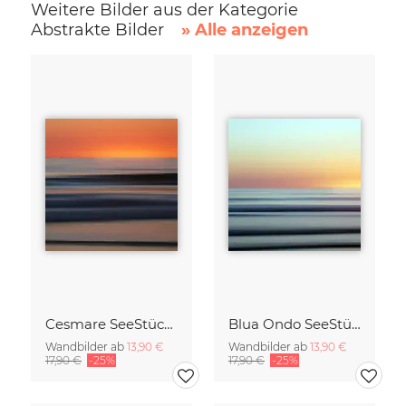
Weitere Bilder aus der Kategorie
Abstrakte Bilder
» Alle anzeigen
Cesmare SeeStück No.09
Blua Ondo SeeStück No.14
Wandbilder ab
13,90 €
Wandbilder ab
13,90 €
17,90 €
-25%
17,90 €
-25%