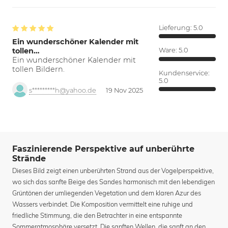
Lieferung:
5.0
Ein wunderschöner Kalender mit
tollen…
Ware:
5.0
Ein wunderschöner Kalender mit
tollen Bildern.
Kundenservice:
5.0
s*********h@yahoo.de
19 Nov 2025
Faszinierende Perspektive auf unberührte
Strände
Dieses Bild zeigt einen unberührten Strand aus der Vogelperspektive,
wo sich das sanfte Beige des Sandes harmonisch mit den lebendigen
Grüntönen der umliegenden Vegetation und dem klaren Azur des
Wassers verbindet. Die Komposition vermittelt eine ruhige und
friedliche Stimmung, die den Betrachter in eine entspannte
Sommeratmosphäre versetzt. Die sanften Wellen, die sanft an den