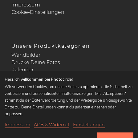
Impressum
Cookie-Einstellungen
Unsere Produktkategorien
Wandbilder
Drucke Deine Fotos
Kalender
Herzlich willkommen bei Photocircle!
Wir verwenden Cookies, um unsere Seite zu optimieren, die Sicherheit zu
verbessern und personalisierte Inhalte anzuzeigen. Mit „Akzeptieren“
stimmst du der Datenverarbeitung und der Weitergabe an ausgewählte
Beliebte Kollektionen
Dritte zu. Deine Einstellungen kannst du jederzeit einsehen oder
Wandbilder in schwarz-weiß
anpassen.
Bauhaus Bilder
Impressum
AGB & Widerruf
Einstellungen
Klassiker der Kunstgeschichte
17,90 €
-25%
In den Warenkorb
Abstrakte Kunst
13,42 €