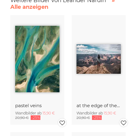
Weitere Bilder von Leander Nardin
»
Alle anzeigen
pastel veins
at the edge of the world
Wandbilder ab
15,90 €
Wandbilder ab
15,90 €
20,90 €
-25%
20,90 €
-25%