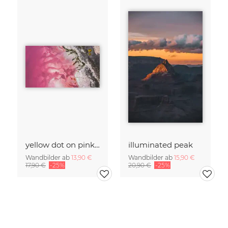
yellow dot on pink salt lake
illuminated peak
Wandbilder ab
13,90 €
Wandbilder ab
15,90 €
17,90 €
-25%
20,90 €
-25%