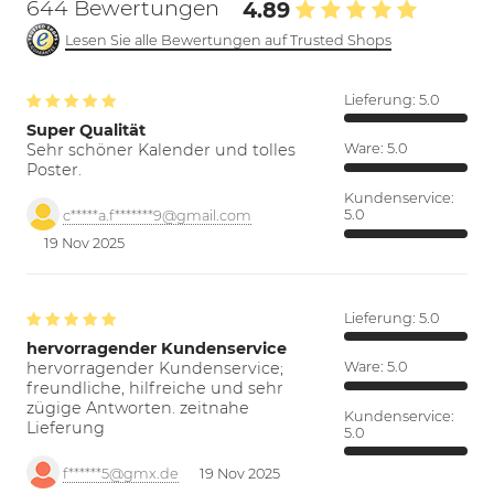
644 Bewertungen
4.89
Lesen Sie alle Bewertungen auf Trusted Shops
Lieferung:
5.0
Super Qualität
Sehr schöner Kalender und tolles
Ware:
5.0
Poster.
Kundenservice:
5.0
c*****a.f*******9@gmail.com
19 Nov 2025
Lieferung:
5.0
hervorragender Kundenservice
hervorragender Kundenservice;
Ware:
5.0
freundliche, hilfreiche und sehr
zügige Antworten. zeitnahe
Kundenservice:
Lieferung
5.0
f******5@gmx.de
19 Nov 2025