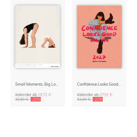
Small Moments, Big Love – Mutterschaftskalender von Giselle Dekel
Confidence Looks Good On You Kalender 2027
Kalender
ab
28,72 €
Kalender
ab
27,92 €
35,90 €
-20%
34,90 €
-20%