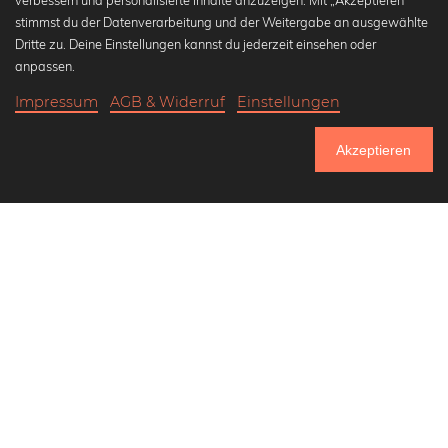
verbessern und personalisierte Inhalte anzuzeigen. Mit „Akzeptieren“
stimmst du der Datenverarbeitung und der Weitergabe an ausgewählte
Beliebte Kollektionen
Dritte zu. Deine Einstellungen kannst du jederzeit einsehen oder
Wandbilder in schwarz-weiß
anpassen.
Bauhaus Bilder
Impressum
AGB & Widerruf
Einstellungen
Klassiker der Kunstgeschichte
18,90 €
-25%
In den Warenkorb
Abstrakte Kunst
14,17 €
Akzeptieren
Landschaftsbilder
Bis Donnerstag: 20% Rabatt auf alle Bilder
Lass uns Freunde werden