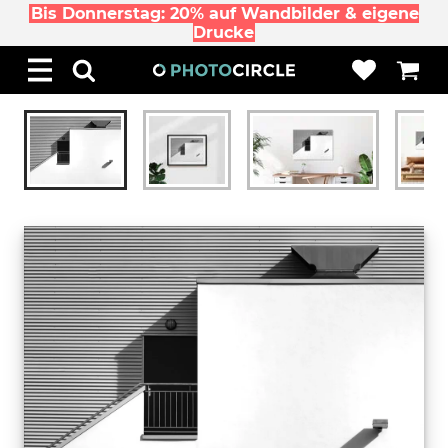
Bis Donnerstag: 20% auf Wandbilder & eigene
Drucke