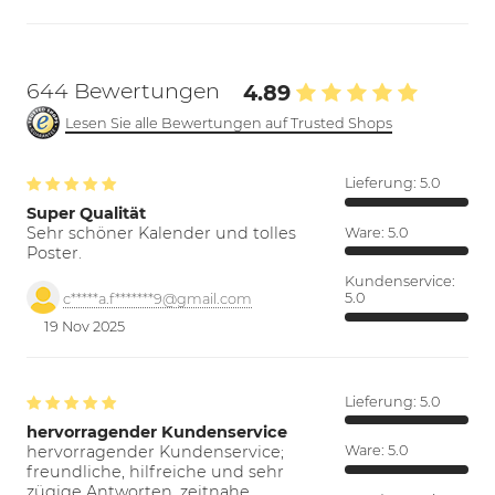
644 Bewertungen
4.89
Lesen Sie alle Bewertungen auf Trusted Shops
Lieferung:
5.0
Super Qualität
Sehr schöner Kalender und tolles
Ware:
5.0
Poster.
Kundenservice:
5.0
c*****a.f*******9@gmail.com
19 Nov 2025
Lieferung:
5.0
hervorragender Kundenservice
hervorragender Kundenservice;
Ware:
5.0
freundliche, hilfreiche und sehr
zügige Antworten. zeitnahe