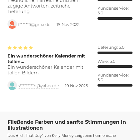
freundliche, hilfreiche und sehr
zügige Antworten. zeitnahe
Kundenservice:
Lieferung
5.0
f******5@gmx.de
19 Nov 2025
Lieferung:
5.0
Ein wunderschöner Kalender mit
tollen…
Ware:
5.0
Ein wunderschöner Kalender mit
tollen Bildern.
Kundenservice:
5.0
s*********h@yahoo.de
19 Nov 2025
Fließende Farben und sanfte Stimmungen in
Illustrationen
Das Bild „That Day“ von Kelly Money zeigt eine harmonische