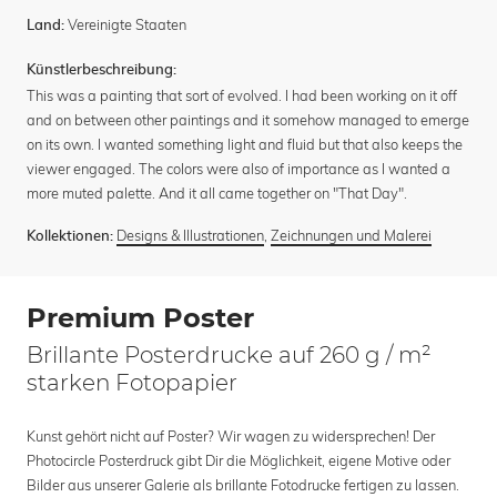
Vereinigte Staaten
Land:
Künstlerbeschreibung:
This was a painting that sort of evolved. I had been working on it off
and on between other paintings and it somehow managed to emerge
on its own. I wanted something light and fluid but that also keeps the
viewer engaged. The colors were also of importance as I wanted a
more muted palette. And it all came together on "That Day".
Designs & Illustrationen
,
Zeichnungen und Malerei
Kollektionen:
Premium Poster
Brillante Posterdrucke auf 260 g / m²
starken Fotopapier
Kunst gehört nicht auf Poster? Wir wagen zu widersprechen! Der
Photocircle Posterdruck gibt Dir die Möglichkeit, eigene Motive oder
Bilder aus unserer Galerie als brillante Fotodrucke fertigen zu lassen.