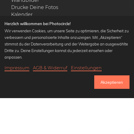
Wandbilder
Drucke Deine Fotos
Kalender
Herzlich willkommen bei Photocircle!
Wir verwenden Cookies, um unsere Seite zu optimieren, die Sicherheit zu
verbessern und personalisierte Inhalte anzuzeigen. Mit „Akzeptieren“
stimmst du der Datenverarbeitung und der Weitergabe an ausgewählte
Beliebte Kollektionen
Dritte zu. Deine Einstellungen kannst du jederzeit einsehen oder
Wandbilder in schwarz-weiß
anpassen.
Bauhaus Bilder
Impressum
AGB & Widerruf
Einstellungen
Klassiker der Kunstgeschichte
16,90 €
-20%
In den Warenkorb
Abstrakte Kunst
13,52 €
Akzeptieren
Landschaftsbilder
Bis Donnerstag: 20% Rabatt auf alle Bilder
Lass uns Freunde werden