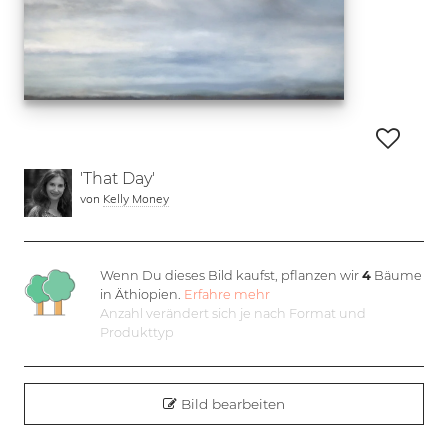
'That Day'
von
Kelly Money
Wenn Du dieses Bild kaufst, pflanzen wir
4
Bäume
in Äthiopien.
Erfahre mehr
Anzahl verändert sich je nach Format und
Produkttyp
Bild bearbeiten