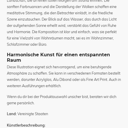
Landschaft, die an einen stillen Morgen am Strand erinnert. Die
sanften Farbnuancen und die Darstellung der Wolken schaffen eine
meditative Stimmung, die den Betrachter einlädt, in die friedliche
Szene einzutauchen. Der Blick auf das Wasser, das durch das Licht
der aufgehenden Sonne erhellt wird, verstärkt das Gefühl von Ruhe
und Harmonie. Die Komposition ist klar und einfach, was sie perfekt
für eine Vielzahl von Wohnräumen macht, sei es im Wohnzimmer,
Schlafzimmer oder Büro.
Harmonische Kunst für einen entspannten
Raum
Diese Illustration eignet sich hervorragend, um eine beruhigende
Atmosphäre zu schaffen. Sie kann in verschiedenen Formaten bestellt
werden, darunter Acrylglas, Alu Dibond oder als Fine Art Print. Auch in
weiteren Ausführungen erhältlich.
Wenn du dir bei der Produktauswahl unsicher bist, beraten wir dich
gerne persönlich.
Vereinigte Staaten
Land:
Künstlerbeschreibung: