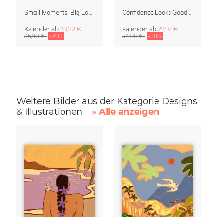
Small Moments, Big Love – Mutterschaftskalender von Giselle Dekel
Confidence Looks Good On You Kalender 2027
Kalender
ab
28,72 €
Kalender
ab
27,92 €
35,90 €
-20%
34,90 €
-20%
Weitere Bilder aus der Kategorie Designs
& Illustrationen
» Alle anzeigen