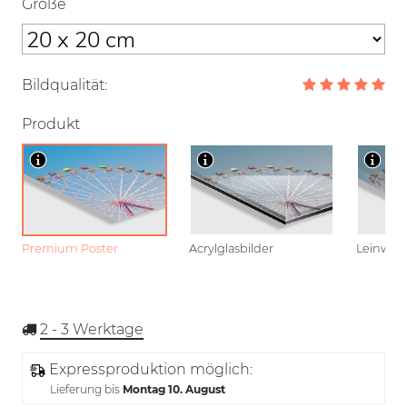
Größe
Bildqualität:
Produkt
Premium Poster
Acrylglasbilder
Leinwan
2 - 3
Werktage
Expressproduktion möglich:
Lieferung bis
Montag 10. August