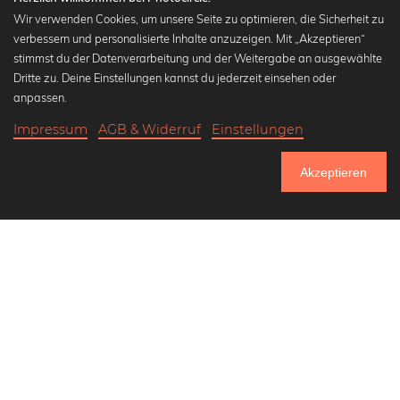
Wir verwenden Cookies, um unsere Seite zu optimieren, die Sicherheit zu
verbessern und personalisierte Inhalte anzuzeigen. Mit „Akzeptieren“
stimmst du der Datenverarbeitung und der Weitergabe an ausgewählte
Beliebte Kollektionen
Dritte zu. Deine Einstellungen kannst du jederzeit einsehen oder
Wandbilder in schwarz-weiß
anpassen.
Bauhaus Bilder
Impressum
AGB & Widerruf
Einstellungen
Klassiker der Kunstgeschichte
17,90 €
-25%
In den Warenkorb
Abstrakte Kunst
13,42 €
Akzeptieren
Landschaftsbilder
Bis Donnerstag: 20% Rabatt auf alle Bilder
Lass uns Freunde werden