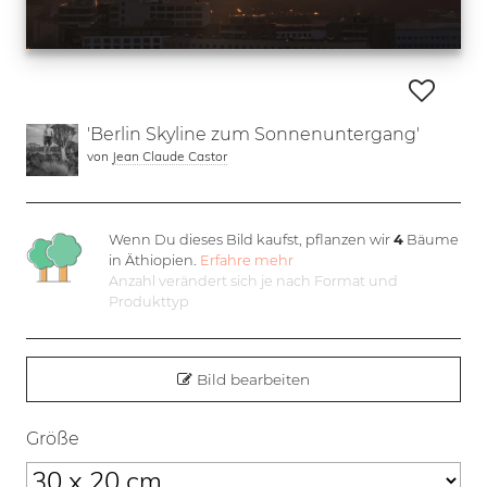
'Berlin Skyline zum Sonnenuntergang'
von
Jean Claude Castor
Wenn Du dieses Bild kaufst, pflanzen wir
4
Bäume
in Äthiopien.
Erfahre mehr
Anzahl verändert sich je nach Format und
Produkttyp
Bild bearbeiten
Größe