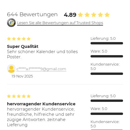
644 Bewertungen
4.89
Lesen Sie alle Bewertungen auf Trusted Shops
Lieferung:
5.0
Super Qualität
Sehr schöner Kalender und tolles
Ware:
5.0
Poster.
Kundenservice:
5.0
c*****a.f*******9@gmail.com
19 Nov 2025
Lieferung:
5.0
hervorragender Kundenservice
hervorragender Kundenservice;
Ware:
5.0
freundliche, hilfreiche und sehr
zügige Antworten. zeitnahe
Kundenservice:
Lieferung
5.0