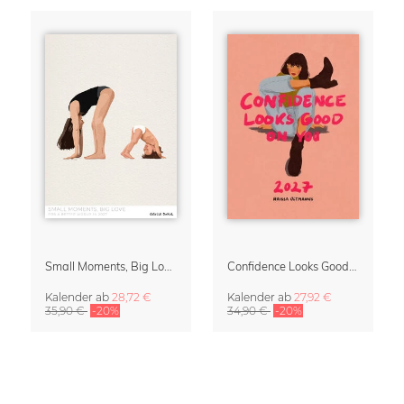
Small Moments, Big Love – Mutterschaftskalender von Giselle Dekel
Confidence Looks Good On You Kalender 2027
Kalender
ab
28,72 €
Kalender
ab
27,92 €
35,90 €
-20%
34,90 €
-20%