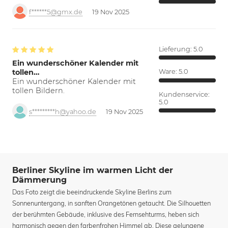
f******5@gmx.de
19 Nov 2025
Lieferung:
5.0
Ein wunderschöner Kalender mit
tollen…
Ware:
5.0
Ein wunderschöner Kalender mit
tollen Bildern.
Kundenservice:
5.0
s*********h@yahoo.de
19 Nov 2025
Berliner Skyline im warmen Licht der
Dämmerung
Das Foto zeigt die beeindruckende Skyline Berlins zum
Sonnenuntergang, in sanften Orangetönen getaucht. Die Silhouetten
der berühmten Gebäude, inklusive des Fernsehturms, heben sich
harmonisch gegen den farbenfrohen Himmel ab. Diese gelungene