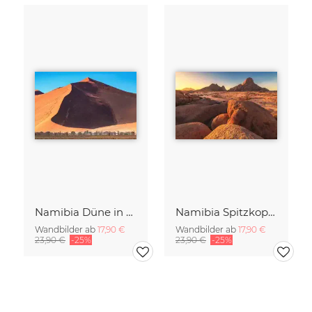
Namibia Düne in der Sossusvlei
Namibia Spitzkoppe am Abend
Wandbilder ab
17,90 €
Wandbilder ab
17,90 €
23,90 €
-25%
23,90 €
-25%