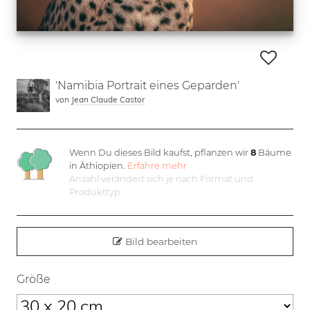
'Namibia Portrait eines Geparden'
von
Jean Claude Castor
Wenn Du dieses Bild kaufst, pflanzen wir
8
Bäume
in Äthiopien.
Erfahre mehr
Anzahl verändert sich je nach Format und
Produkttyp
Bild bearbeiten
Größe