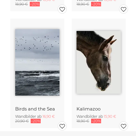
18,90 €
-20%
18,90 €
-20%
Birds and the Sea
Kalimazoo
Wandbilder ab
16,90 €
Wandbilder ab
15,90 €
20,90 €
-20%
18,90 €
-20%