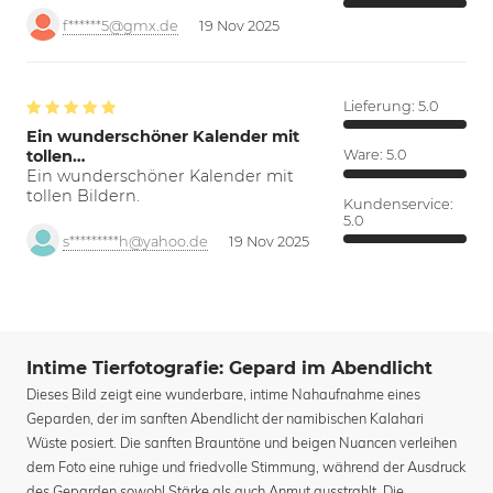
f******5@gmx.de
19 Nov 2025
Lieferung:
5.0
Ein wunderschöner Kalender mit
tollen…
Ware:
5.0
Ein wunderschöner Kalender mit
tollen Bildern.
Kundenservice:
5.0
s*********h@yahoo.de
19 Nov 2025
Intime Tierfotografie: Gepard im Abendlicht
Dieses Bild zeigt eine wunderbare, intime Nahaufnahme eines
Geparden, der im sanften Abendlicht der namibischen Kalahari
Wüste posiert. Die sanften Brauntöne und beigen Nuancen verleihen
dem Foto eine ruhige und friedvolle Stimmung, während der Ausdruck
des Geparden sowohl Stärke als auch Anmut ausstrahlt. Die