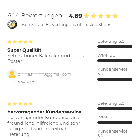
644 Bewertungen
4.89
Lesen Sie alle Bewertungen auf Trusted Shops
Lieferung:
5.0
Super Qualität
Sehr schöner Kalender und tolles
Ware:
5.0
Poster.
Kundenservice:
5.0
c*****a.f*******9@gmail.com
19 Nov 2025
Lieferung:
5.0
hervorragender Kundenservice
hervorragender Kundenservice;
Ware:
5.0
freundliche, hilfreiche und sehr
zügige Antworten. zeitnahe
Kundenservice:
Lieferung
5.0