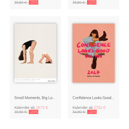
35,90 €
-20%
35,90 €
-20%
Small Moments, Big Love – Mutterschaftskalender von Giselle Dekel
Confidence Looks Good On You Kalender 2027
Kalender
ab
28,72 €
Kalender
ab
27,92 €
35,90 €
-20%
34,90 €
-20%