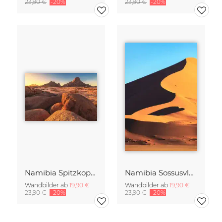
23,90 €
-20%
23,90 €
-20%
Namibia Spitzkoppe am Abend
Namibia Sossusvlei Licht und Schatten
Wandbilder ab
19,90 €
Wandbilder ab
19,90 €
23,90 €
-20%
23,90 €
-20%