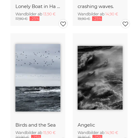
Lonely Boat in Ha Long Bay Vietnam
crashing waves.
Wandbilder ab
13,90 €
Wandbilder ab
14,90 €
17,90 €
-25%
19,90 €
-25%
Birds and the Sea
Angelic
Wandbilder ab
15,90 €
Wandbilder ab
14,90 €
20,90 €
-25%
18,90 €
-25%