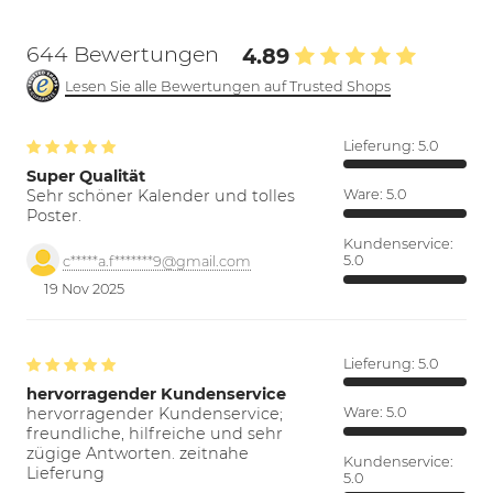
644 Bewertungen
4.89
Lesen Sie alle Bewertungen auf Trusted Shops
Lieferung:
5.0
Super Qualität
Sehr schöner Kalender und tolles
Ware:
5.0
Poster.
Kundenservice:
5.0
c*****a.f*******9@gmail.com
19 Nov 2025
Lieferung:
5.0
hervorragender Kundenservice
hervorragender Kundenservice;
Ware:
5.0
freundliche, hilfreiche und sehr
zügige Antworten. zeitnahe
Kundenservice:
Lieferung
5.0