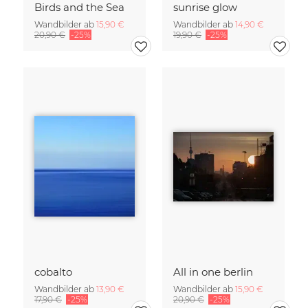
Birds and the Sea
sunrise glow
Wandbilder ab
15,90 €
Wandbilder ab
14,90 €
20,90 €
-25%
19,90 €
-25%
cobalto
All in one berlin
Wandbilder ab
13,90 €
Wandbilder ab
15,90 €
17,90 €
-25%
20,90 €
-25%