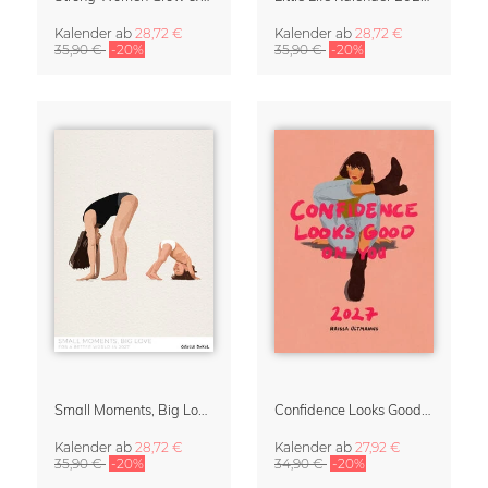
Kalender
ab
28,72 €
Kalender
ab
28,72 €
35,90 €
-20%
35,90 €
-20%
Small Moments, Big Love – Mutterschaftskalender von Giselle Dekel
Confidence Looks Good On You Kalender 2027
Kalender
ab
28,72 €
Kalender
ab
27,92 €
35,90 €
-20%
34,90 €
-20%