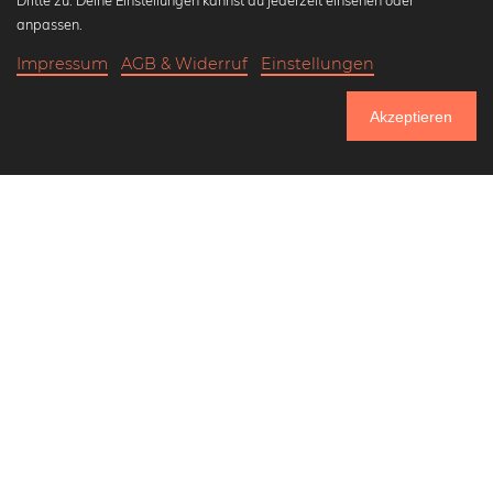
Dritte zu. Deine Einstellungen kannst du jederzeit einsehen oder
Wandbilder in schwarz-weiß
anpassen.
Bauhaus Bilder
Impressum
AGB & Widerruf
Einstellungen
Klassiker der Kunstgeschichte
21,90 €
-25%
In den Warenkorb
Abstrakte Kunst
16,42 €
Akzeptieren
Landschaftsbilder
Bis Donnerstag: 20% Rabatt auf alle Bilder
Lass uns Freunde werden