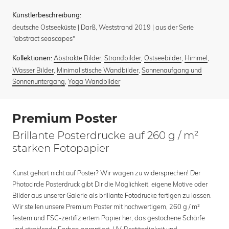
Künstlerbeschreibung:
deutsche Ostseeküste | Darß, Weststrand 2019 | aus der Serie
"abstract seascapes"
Abstrakte Bilder
,
Strandbilder
,
Ostseebilder
,
Himmel
,
Kollektionen:
Wasser Bilder
,
Minimalistische Wandbilder
,
Sonnenaufgang und
Sonnenuntergang
,
Yoga Wandbilder
Premium Poster
Brillante Posterdrucke auf 260 g / m²
starken Fotopapier
Kunst gehört nicht auf Poster? Wir wagen zu widersprechen! Der
Photocircle Posterdruck gibt Dir die Möglichkeit, eigene Motive oder
Bilder aus unserer Galerie als brillante Fotodrucke fertigen zu lassen.
Wir stellen unsere Premium Poster mit hochwertigem, 260 g / m²
festem und FSC-zertifiziertem Papier her, das gestochene Schärfe
und strahlende Farben garantiert. UV-Beständigkeit und