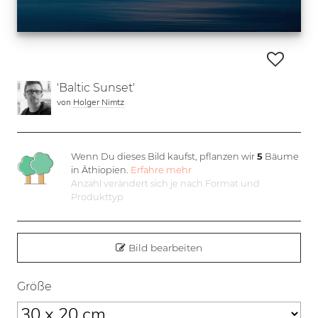
'Baltic Sunset'
von
Holger Nimtz
Wenn Du dieses Bild kaufst, pflanzen wir
5
Bäume
in Äthiopien.
Erfahre mehr
Anzahl verändert sich je nach Format und
Produkttyp
Bild bearbeiten
Größe