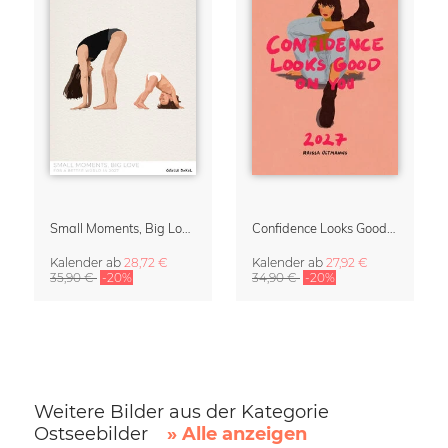
Small Moments, Big Love – Mutterschaftskalender von Giselle Dekel
Confidence Looks Good On You Kalender 2027
Kalender
ab
28,72 €
Kalender
ab
27,92 €
35,90 €
-20%
34,90 €
-20%
Weitere Bilder aus der Kategorie
Ostseebilder
» Alle anzeigen