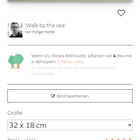
'Walk by the sea'
von
Holger Nimtz
Wenn Du dieses Bild kaufst, pflanzen wir
4
Bäume
in Äthiopien.
Erfahre mehr
Anzahl verändert sich je nach Format und
Produkttyp
Bild bearbeiten
Größe