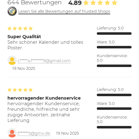
644 Bewertungen
4.89
Lesen Sie alle Bewertungen auf Trusted Shops
Lieferung:
5.0
Super Qualität
Sehr schöner Kalender und tolles
Ware:
5.0
Poster.
Kundenservice:
5.0
c*****a.f*******9@gmail.com
19 Nov 2025
Lieferung:
5.0
hervorragender Kundenservice
hervorragender Kundenservice;
Ware:
5.0
freundliche, hilfreiche und sehr
zügige Antworten. zeitnahe
Kundenservice:
Lieferung
5.0
f******5@gmx.de
19 Nov 2025