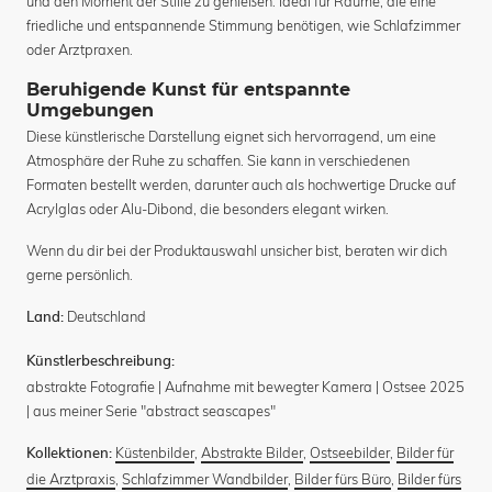
und den Moment der Stille zu genießen. Ideal für Räume, die eine
friedliche und entspannende Stimmung benötigen, wie Schlafzimmer
oder Arztpraxen.
Beruhigende Kunst für entspannte
Umgebungen
Diese künstlerische Darstellung eignet sich hervorragend, um eine
Atmosphäre der Ruhe zu schaffen. Sie kann in verschiedenen
Formaten bestellt werden, darunter auch als hochwertige Drucke auf
Acrylglas oder Alu-Dibond, die besonders elegant wirken.
Wenn du dir bei der Produktauswahl unsicher bist, beraten wir dich
gerne persönlich.
Deutschland
Land:
Künstlerbeschreibung:
abstrakte Fotografie | Aufnahme mit bewegter Kamera | Ostsee 2025
| aus meiner Serie "abstract seascapes"
Küstenbilder
,
Abstrakte Bilder
,
Ostseebilder
,
Bilder für
Kollektionen:
die Arztpraxis
,
Schlafzimmer Wandbilder
,
Bilder fürs Büro
,
Bilder fürs