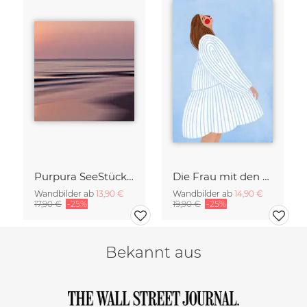
Purpura SeeStück No.18
Die Frau mit den blaue Streifen
Wandbilder ab
13,90 €
Wandbilder ab
14,90 €
17,90 €
-25%
19,90 €
-25%
Bekannt aus