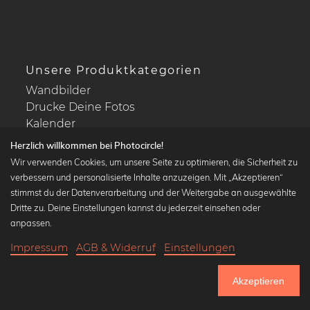
Unsere Produktkategorien
Wandbilder
Drucke Deine Fotos
Kalender
Herzlich willkommen bei Photocircle!
Wir verwenden Cookies, um unsere Seite zu optimieren, die Sicherheit zu
verbessern und personalisierte Inhalte anzuzeigen. Mit „Akzeptieren“
stimmst du der Datenverarbeitung und der Weitergabe an ausgewählte
Beliebte Kollektionen
Dritte zu. Deine Einstellungen kannst du jederzeit einsehen oder
Wandbilder in schwarz-weiß
anpassen.
Bauhaus Bilder
Impressum
AGB & Widerruf
Einstellungen
Klassiker der Kunstgeschichte
18,90 €
-25%
In den Warenkorb
Abstrakte Kunst
14,17 €
Akzeptieren
Landschaftsbilder
Bis Donnerstag: 20% Rabatt auf alle Bilder