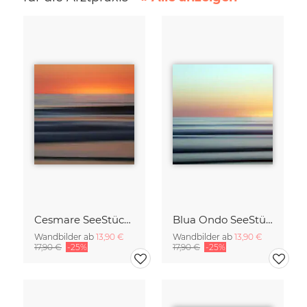
Cesmare SeeStück No.09
Blua Ondo SeeStück No.14
Wandbilder ab
13,90 €
Wandbilder ab
13,90 €
17,90 €
-25%
17,90 €
-25%