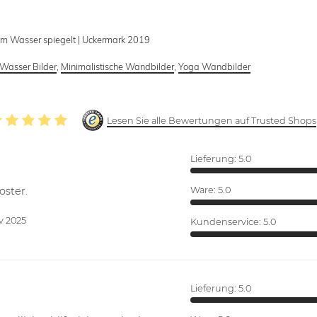
 im Wasser spiegelt | Uckermark 2019
Wasser Bilder
,
Minimalistische Wandbilder
,
Yoga Wandbilder
Lesen Sie alle Bewertungen auf Trusted Shops
Lieferung:
5.0
oster.
Ware:
5.0
v 2025
Kundenservice:
5.0
Lieferung:
5.0