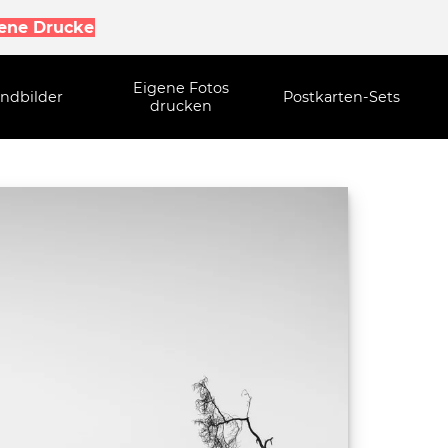
gene Drucke
Eigene Fotos
ndbilder
Postkarten-Sets
drucken