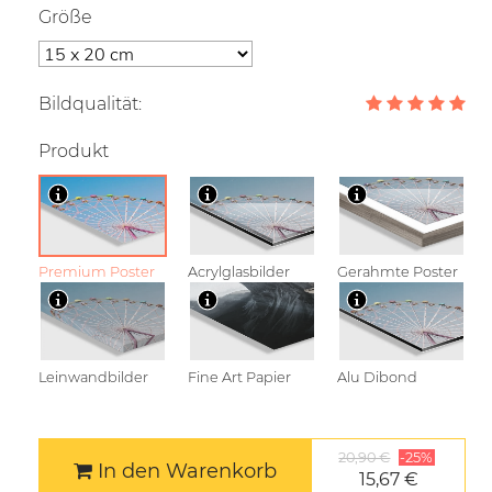
Größe
Bildqualität:
Produkt
Premium Poster
Acrylglasbilder
Gerahmte Poster
Leinwandbilder
Fine Art Papier
Alu Dibond
20,90 €
-25%
In den Warenkorb
15,67 €