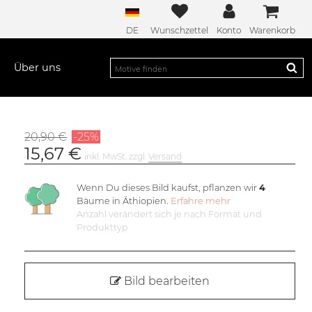
DE
Wunschzettel
Konto
Warenkorb
Über uns
20,90 €
-25%
15,67 €
inkl. MwSt. zzgl.
Versand
Wenn Du dieses Bild kaufst, pflanzen wir
4
Bäume in Äthiopien.
Erfahre mehr
Anzahl verändert sich je nach Format und
Produkttyp
Bild bearbeiten