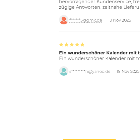
hervorragender Kundenservice; freu
zügige Antworten. zeitnahe Liefer
f******5@gmx.de
19 Nov 2025
Ein wunderschöner Kalender mit t
Ein wunderschöner Kalender mit tol
s*********h@yahoo.de
19 Nov 2025