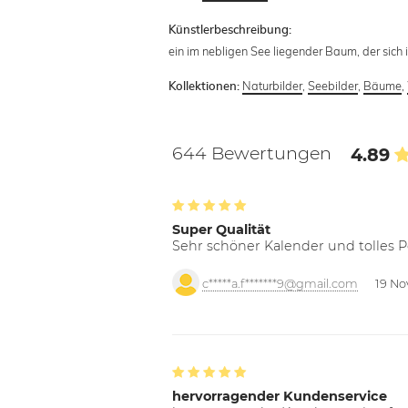
Künstlerbeschreibung:
ein im nebligen See liegender Baum, der sich
Naturbilder
,
Seebilder
,
Bäume
,
Kollektionen:
644 Bewertungen
4.89
Super Qualität
Sehr schöner Kalender und tolles P
c*****a.f*******9@gmail.com
19 No
hervorragender Kundenservice