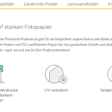
asbilder
Gerahmte Poster
Leinwandbilder
Fi
m² starken Fotopapier
 Photocircle Posterdruck gibt Dir die Möglichkeit, eigene Motive oder Bilder au
 m² festem und FSC-zertifiziertem Papier her, das gestochene Schärfe und str
k – egal, wo und wie Du Dein Poster präsentierst.
UV-resistent
terdrucke
Seiden
starkem
er