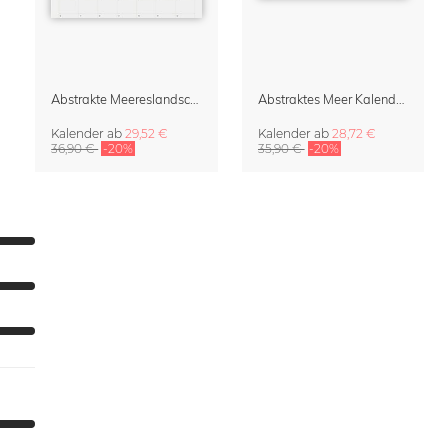
Abstrakte Meereslandschaften Klappkalender & Organizer 2027
Abstraktes Meer Kalender 2027
Kalender
ab
29,52 €
Kalender
ab
28,72 €
36,90 €
-20%
35,90 €
-20%