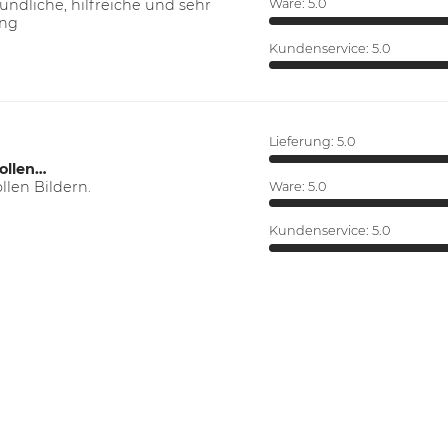
ndliche, hilfreiche und sehr
Ware:
5.0
ung
Kundenservice:
5.0
Lieferung:
5.0
ollen…
len Bildern.
Ware:
5.0
Kundenservice:
5.0