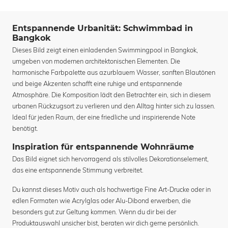
Entspannende Urbanität: Schwimmbad in
Bangkok
Dieses Bild zeigt einen einladenden Swimmingpool in Bangkok,
umgeben von modernen architektonischen Elementen. Die
harmonische Farbpalette aus azurblauem Wasser, sanften Blautönen
und beige Akzenten schafft eine ruhige und entspannende
Atmosphäre. Die Komposition lädt den Betrachter ein, sich in diesem
urbanen Rückzugsort zu verlieren und den Alltag hinter sich zu lassen.
Ideal für jeden Raum, der eine friedliche und inspirierende Note
benötigt.
Inspiration für entspannende Wohnräume
Das Bild eignet sich hervorragend als stilvolles Dekorationselement,
das eine entspannende Stimmung verbreitet.
Du kannst dieses Motiv auch als hochwertige Fine Art-Drucke oder in
edlen Formaten wie Acrylglas oder Alu-Dibond erwerben, die
besonders gut zur Geltung kommen. Wenn du dir bei der
Produktauswahl unsicher bist, beraten wir dich gerne persönlich.