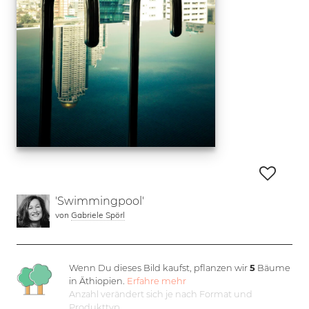
'Swimmingpool'
von
Gabriele Spörl
Wenn Du dieses Bild kaufst, pflanzen wir
5
Bäume
in Äthiopien.
Erfahre mehr
Anzahl verändert sich je nach Format und
Produkttyp