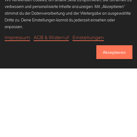
verbessern und personalisierte Inhalte anzuzeigen. Mit „Akzeptieren“
stimmst du der Datenverarbeitung und der Weitergabe an ausgewählte
Beliebte Kollektionen
Dritte zu. Deine Einstellungen kannst du jederzeit einsehen oder
Wandbilder in schwarz-weiß
anpassen.
Bauhaus Bilder
Impressum
AGB & Widerruf
Einstellungen
Klassiker der Kunstgeschichte
20,90 €
-20%
In den Warenkorb
Abstrakte Kunst
16,72 €
Akzeptieren
Landschaftsbilder
Bis Donnerstag: 20% Rabatt auf alle Bilder
Lass uns Freunde werden