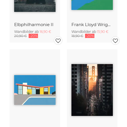
Elbphilharmonie II
Frank Lloyd Wright Falling Water
Wandbilder ab
16,90 €
Wandbilder ab
15,90 €
20,90 €
-20%
18,90 €
-20%