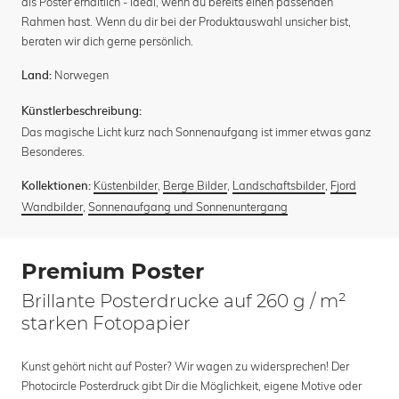
als Poster erhältlich - ideal, wenn du bereits einen passenden
Rahmen hast. Wenn du dir bei der Produktauswahl unsicher bist,
beraten wir dich gerne persönlich.
Norwegen
Land:
Künstlerbeschreibung:
Das magische Licht kurz nach Sonnenaufgang ist immer etwas ganz
Besonderes.
Küstenbilder
,
Berge Bilder
,
Landschaftsbilder
,
Fjord
Kollektionen:
Wandbilder
,
Sonnenaufgang und Sonnenuntergang
Premium Poster
Brillante Posterdrucke auf 260 g / m²
starken Fotopapier
Kunst gehört nicht auf Poster? Wir wagen zu widersprechen! Der
Photocircle Posterdruck gibt Dir die Möglichkeit, eigene Motive oder