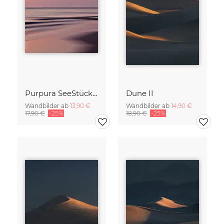
Purpura SeeStück No.18
Dune II
Wandbilder ab
13,90 €
Wandbilder ab
14,90 €
17,90 €
-25%
18,90 €
-25%