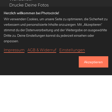
Drucke Deine Fotos
Kalender
Herzlich willkommen bei Photocircle!
Wir verwenden Cookies, um unsere Seite zu optimieren, die Sicherheit zu
verbessern und personalisierte Inhalte anzuzeigen. Mit „Akzeptieren“
stimmst du der Datenverarbeitung und der Weitergabe an ausgewählte
Dritte zu. Deine Einstellungen kannst du jederzeit einsehen oder
Beliebte Kollektionen
anpassen.
Wandbilder in schwarz-weiß
Impressum
AGB & Widerruf
Einstellungen
Bauhaus Bilder
18,90 €
-25%
In den Warenkorb
Klassiker der Kunstgeschichte
14,17 €
Akzeptieren
Abstrakte Kunst
Bis Donnerstag: 20% Rabatt auf alle Bilder
Landschaftsbilder
Lass uns Freunde werden