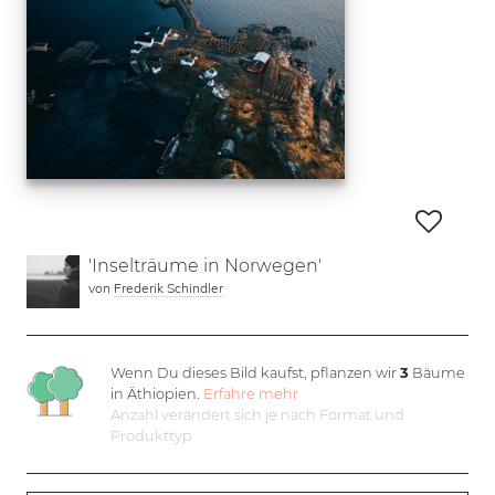
'Inselträume in Norwegen'
von
Frederik Schindler
Wenn Du dieses Bild kaufst, pflanzen wir
3
Bäume
in Äthiopien.
Erfahre mehr
Anzahl verändert sich je nach Format und
Produkttyp