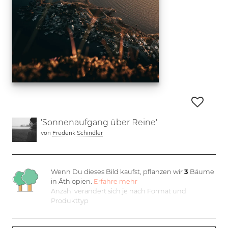
'Sonnenaufgang über Reine'
von
Frederik Schindler
Wenn Du dieses Bild kaufst, pflanzen wir
3
Bäume
in Äthiopien.
Erfahre mehr
Anzahl verändert sich je nach Format und
Produkttyp