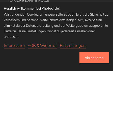
Drucke Deine Fotos
Kalender
Herzlich willkommen bei Photocircle!
Wir verwenden Cookies, um unsere Seite zu optimieren, die Sicherheit zu
verbessern und personalisierte Inhalte anzuzeigen. Mit „Akzeptieren“
stimmst du der Datenverarbeitung und der Weitergabe an ausgewählte
Dritte zu. Deine Einstellungen kannst du jederzeit einsehen oder
Beliebte Kollektionen
anpassen.
Wandbilder in schwarz-weiß
Impressum
AGB & Widerruf
Einstellungen
Bauhaus Bilder
18,90 €
-20%
In den Warenkorb
Klassiker der Kunstgeschichte
15,12 €
Akzeptieren
Abstrakte Kunst
Bis Donnerstag: 20% Rabatt auf alle Bilder
Landschaftsbilder
Lass uns Freunde werden