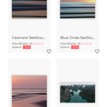
Cesmare SeeStück No.09
Blua Ondo SeeStück No.14
Wandbilder ab
14,90 €
Wandbilder ab
14,90 €
17,90 €
-20%
17,90 €
-20%