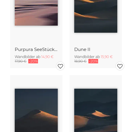
Purpura SeeStück No.18
Dune II
Wandbilder ab
14,90 €
Wandbilder ab
15,90 €
17,90 €
-20%
18,90 €
-20%