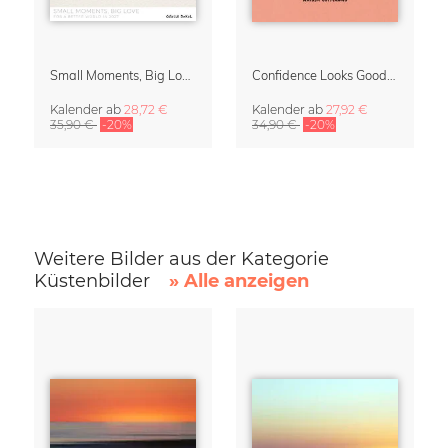
Small Moments, Big Love – Mutterschaftskalender von Giselle Dekel
Confidence Looks Good On You Kalender 2027
Kalender
ab
28,72 €
Kalender
ab
27,92 €
35,90 €
-20%
34,90 €
-20%
Weitere Bilder aus der Kategorie
Küstenbilder
» Alle anzeigen