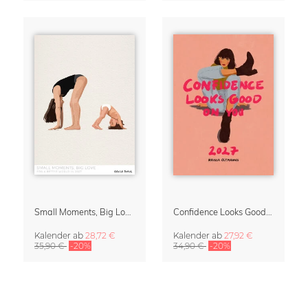
Small Moments, Big Love – Mutterschaftskalender von Giselle Dekel
Confidence Looks Good On You Kalender 2027
Kalender
ab
28,72 €
Kalender
ab
27,92 €
35,90 €
-20%
34,90 €
-20%