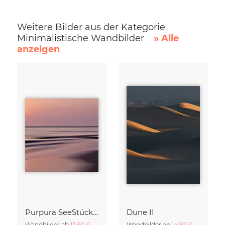
Weitere Bilder aus der Kategorie
Minimalistische Wandbilder
» Alle
anzeigen
Purpura SeeStück No.18
Dune II
Wandbilder ab
13,90 €
Wandbilder ab
14,90 €