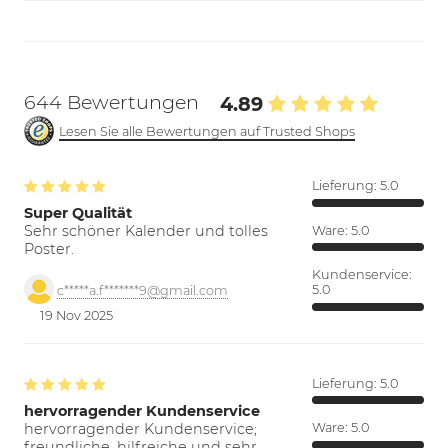
644 Bewertungen
4.89
Lesen Sie alle Bewertungen auf Trusted Shops
Lieferung:
5.0
Super Qualität
Sehr schöner Kalender und tolles
Ware:
5.0
Poster.
Kundenservice:
5.0
c*****a.f*******9@gmail.com
19 Nov 2025
Lieferung:
5.0
hervorragender Kundenservice
hervorragender Kundenservice;
Ware:
5.0
freundliche, hilfreiche und sehr