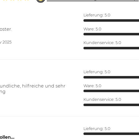
Lieferung:
5.0
oster.
Ware:
5.0
v 2025
Kundenservice:
5.0
Lieferung:
5.0
ndliche, hilfreiche und sehr
Ware:
5.0
ung
Kundenservice:
5.0
Lieferung:
5.0
ollen…