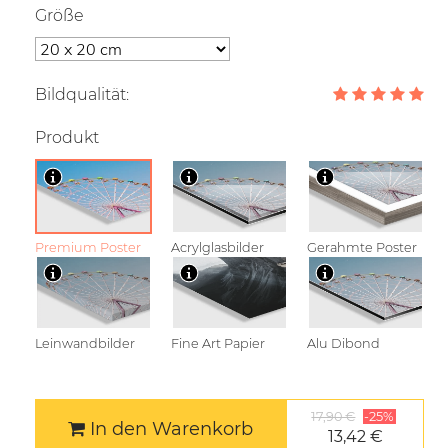
Größe
Bildqualität:
Produkt
Premium Poster
Acrylglasbilder
Gerahmte Poster
Leinwandbilder
Fine Art Papier
Alu Dibond
17,90 €
-25%
In den Warenkorb
13,42 €