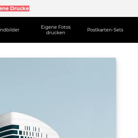
gene Drucke
Eigene Fotos
ndbilder
Postkarten-Sets
drucken