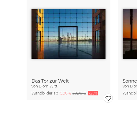
Das Tor zur Welt
von
Björn Witt
von
Bjö
Wandbilder ab
15,90 €
20,90 €
-25%
Wandbi