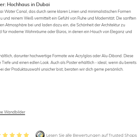
er: Hochhaus in Dubai
bai Water Canal, das durch seine klaren Linien und minimalistischen Formen
au und reinem Weiß vermittelt ein Gefühl von Ruhe und Modernität. Die sanften
n Atmosphäre bei und laden dazu ein, die Schönheit der Architektur zu
end für moderne Wohnräume oder Büros, in denen ein Hauch von Eleganz und
hältlich, darunter hochwertige Formate wie Acrylglas oder Alu-Dibond. Diese
Tiefe und einen edlen Look. Auch als Poster erhältlich - ideal, wenn du bereits
 der Produktauswahl unsicher bist, beraten wir dich gerne persönlich.
che Wandbilder
Lesen Sie alle Bewertungen auf Trusted Shops