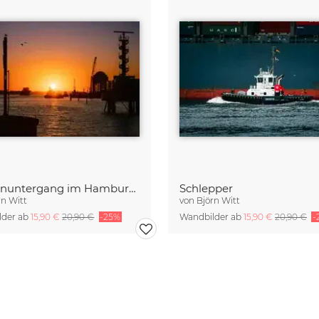
Sonnenuntergang im Hamburger Hafen
Schlepper
rn Witt
von
Björn Witt
lder ab
15,90 €
20,90 €
-25%
Wandbilder ab
15,90 €
20,90 €
-