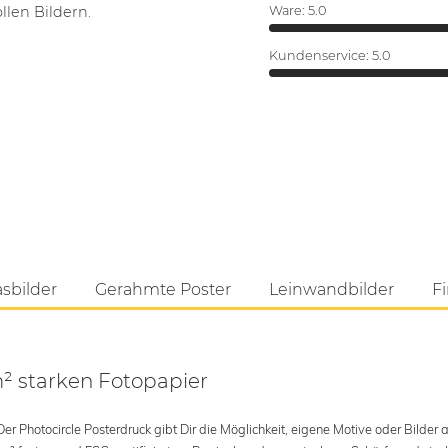
len Bildern.
Ware:
5.0
Kundenservice:
5.0
asbilder
Gerahmte Poster
Leinwandbilder
Fi
m² starken Fotopapier
 Photocircle Posterdruck gibt Dir die Möglichkeit, eigene Motive oder Bilder au