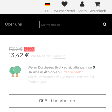
DE
Wunschzettel
Konto
Warenkorb
Über uns
17,90 €
-25%
13,42 €
inkl. MwSt. zzgl.
Versand
Wenn Du dieses Bild kaufst, pflanzen wir
3
Bäume in Äthiopien.
Erfahre mehr
Anzahl verändert sich je nach Format und
Produkttyp
Bild bearbeiten