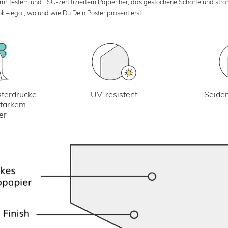
 m² festem und FSC-zertifiziertem Papier her, das gestochene Schärfe und str
k – egal, wo und wie Du Dein Poster präsentierst.
UV-resistent
terdrucke
Seiden
starkem
er