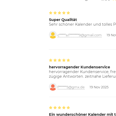
Super Qualität
Sehr schöner Kalender und tolles P
c*****a.f*******9@gmail.com
19 No
hervorragender Kundenservice
hervorragender Kundenservice; freu
zügige Antworten. zeitnahe Liefer
f******5@gmx.de
19 Nov 2025
Ein wunderschöner Kalender mit t