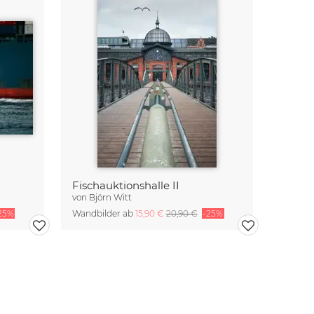
Fischauktionshalle II
von
Björn Witt
25%
Wandbilder ab
15,90 €
20,90 €
-25%