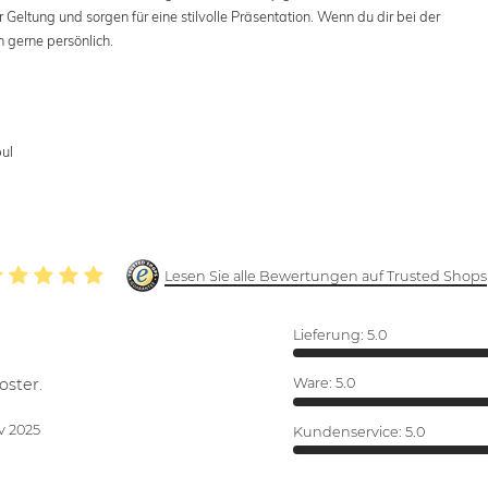
Geltung und sorgen für eine stilvolle Präsentation. Wenn du dir bei der
h gerne persönlich.
bul
Lesen Sie alle Bewertungen auf Trusted Shops
Lieferung:
5.0
oster.
Ware:
5.0
v 2025
Kundenservice:
5.0