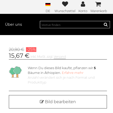
DE
Wunschzettel
Konto
Warenkorb
Über uns
20,90 €
-25%
15,67 €
inkl. MwSt. zzgl.
Versand
Wenn Du dieses Bild kaufst, pflanzen wir
5
Bäume in Äthiopien.
Erfahre mehr
Anzahl verändert sich je nach Format und
Produkttyp
Bild bearbeiten