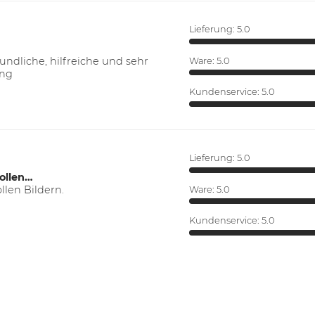
Lieferung:
5.0
ndliche, hilfreiche und sehr
Ware:
5.0
ung
Kundenservice:
5.0
Lieferung:
5.0
ollen…
len Bildern.
Ware:
5.0
Kundenservice:
5.0