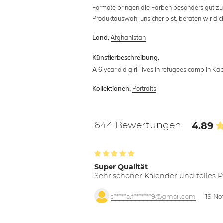
Formate bringen die Farben besonders gut zur 
Produktauswahl unsicher bist, beraten wir dic
Afghanistan
Land:
Künstlerbeschreibung:
A 6 year old girl, lives in refugees camp in Ka
Portraits
Kollektionen:
644 Bewertungen
4.89
Super Qualität
Sehr schöner Kalender und tolles P
c*****a.f*******9@gmail.com
19 No