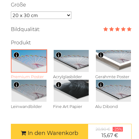
Größe
Bildqualität:
Produkt
Premium Poster
Acrylglasbilder
Gerahmte Poster
Leinwandbilder
Fine Art Papier
Alu Dibond
20,90 €
-25%
In den Warenkorb
15,67 €