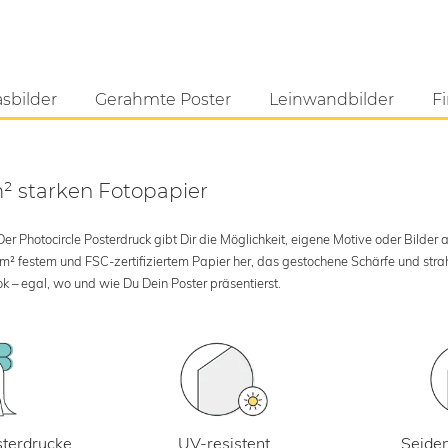
asbilder
Gerahmte Poster
Leinwandbilder
Fi
m² starken Fotopapier
 Photocircle Posterdruck gibt Dir die Möglichkeit, eigene Motive oder Bilder au
 m² festem und FSC-zertifiziertem Papier her, das gestochene Schärfe und str
k – egal, wo und wie Du Dein Poster präsentierst.
UV-resistent
terdrucke
Seiden