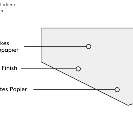
starkem
er