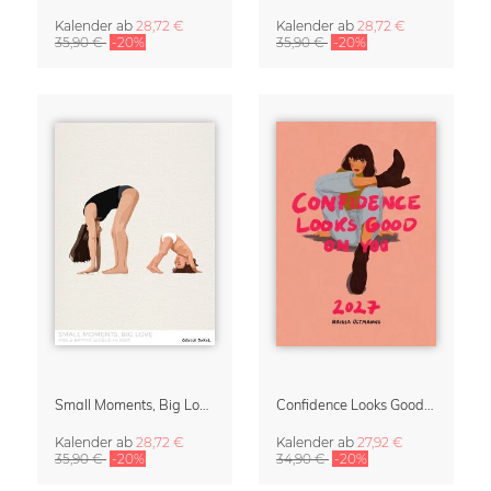
Kalender
ab
28,72 €
Kalender
ab
28,72 €
35,90 €
-20%
35,90 €
-20%
Small Moments, Big Love – Mutterschaftskalender von Giselle Dekel
Confidence Looks Good On You Kalender 2027
Kalender
ab
28,72 €
Kalender
ab
27,92 €
35,90 €
-20%
34,90 €
-20%