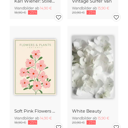
Karl Wiener: Stilleben II
Vintage Surfer Van
Wandbilder ab
14,90 €
Wandbilder ab
15,90 €
18,90 €
-25%
20,90 €
-25%
Soft Pink Flowers - Botany no4
White Beauty
Wandbilder ab
14,90 €
Wandbilder ab
15,90 €
18,90 €
-25%
20,90 €
-25%