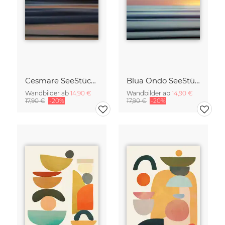
Cesmare SeeStück No.09
Blua Ondo SeeStück No.14
Wandbilder ab
14,90 €
Wandbilder ab
14,90 €
17,90 €
-20%
17,90 €
-20%