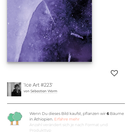
'Ice Art #223'
von
Sebastian Worm
Wenn Du dieses Bild kaufst, pflanzen wir
6
Bäume
in Äthiopien.
Erfahre mehr
Anzahl verändert sich je nach Format und
Produkttyp