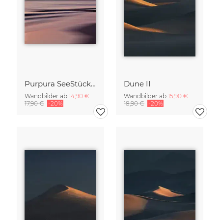
Purpura SeeStück No.18
Dune II
Wandbilder ab
14,90 €
Wandbilder ab
15,90 €
17,90 €
-20%
18,90 €
-20%