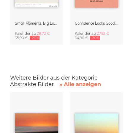
Small Moments, Big Love – Mutterschaftskalender von Giselle Dekel
Confidence Looks Good On You Kalender 2027
Kalender
ab
28,72 €
Kalender
ab
27,92 €
35,90 €
-20%
34,90 €
-20%
Weitere Bilder aus der Kategorie
Abstrakte Bilder
» Alle anzeigen