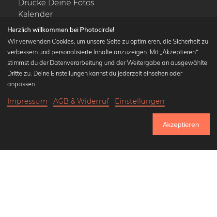
Drucke Deine Fotos
Kalender
Herzlich willkommen bei Photocircle!
Wir verwenden Cookies, um unsere Seite zu optimieren, die Sicherheit zu
verbessern und personalisierte Inhalte anzuzeigen. Mit „Akzeptieren“
stimmst du der Datenverarbeitung und der Weitergabe an ausgewählte
Beliebte Kollektionen
Dritte zu. Deine Einstellungen kannst du jederzeit einsehen oder
Wandbilder in schwarz-weiß
anpassen.
Bauhaus Bilder
Impressum
AGB & Widerruf
Einstellungen
Klassiker der Kunstgeschichte
20,90 €
-20%
In den Warenkorb
Abstrakte Kunst
16,72 €
Akzeptieren
Landschaftsbilder
Bis Donnerstag: 20% Rabatt auf alle Bilder
Lass uns Freunde werden