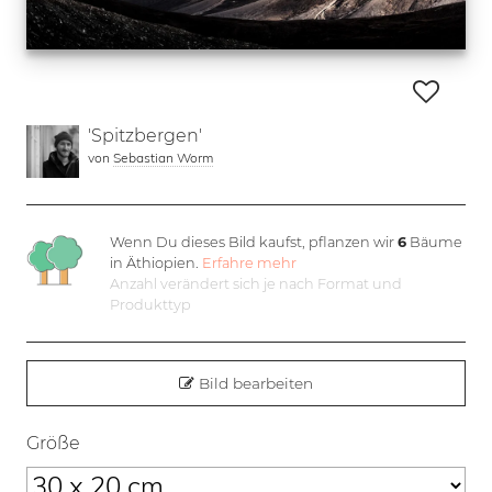
'Spitzbergen'
von
Sebastian Worm
Wenn Du dieses Bild kaufst, pflanzen wir
6
Bäume
in Äthiopien.
Erfahre mehr
Anzahl verändert sich je nach Format und
Produkttyp
Bild bearbeiten
Größe