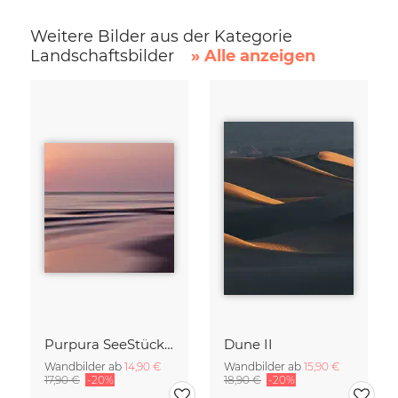
Weitere Bilder aus der Kategorie
Landschaftsbilder
» Alle anzeigen
Purpura SeeStück No.18
Dune II
Wandbilder ab
14,90 €
Wandbilder ab
15,90 €
17,90 €
-20%
18,90 €
-20%