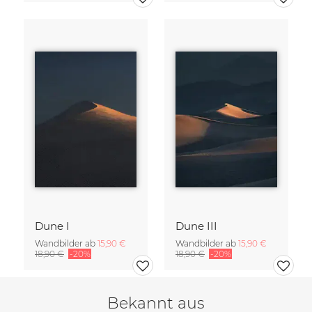
Dune I
Dune III
Wandbilder ab
15,90 €
Wandbilder ab
15,90 €
18,90 €
-20%
18,90 €
-20%
Bekannt aus