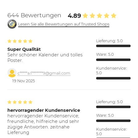
644 Bewertungen
4.89
Lesen Sie alle Bewertungen auf Trusted Shops
Lieferung:
5.0
Super Qualität
Sehr schöner Kalender und tolles
Ware:
5.0
Poster.
Kundenservice:
5.0
c*****a.f*******9@gmail.com
19 Nov 2025
Lieferung:
5.0
hervorragender Kundenservice
hervorragender Kundenservice;
Ware:
5.0
freundliche, hilfreiche und sehr
zügige Antworten. zeitnahe
Kundenservice:
Lieferung
5.0