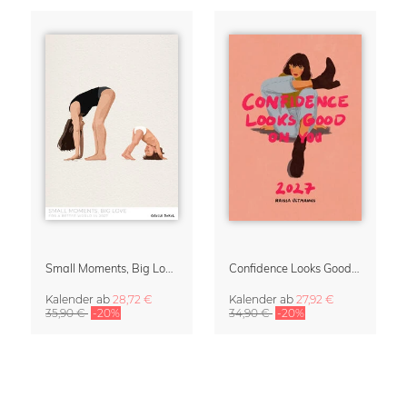
Small Moments, Big Love – Mutterschaftskalender von Giselle Dekel
Confidence Looks Good On You Kalender 2027
Kalender
ab
28,72 €
Kalender
ab
27,92 €
35,90 €
-20%
34,90 €
-20%