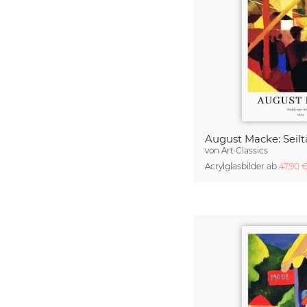
von
Art Classics
Acrylglasbilder ab
47,90 