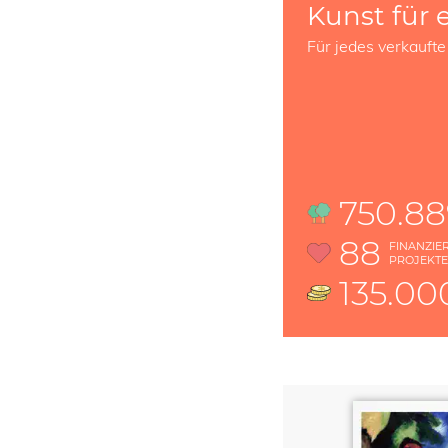
Kunst für 
Für jedes verkaufte
750.8
88
FINANZIE
PROJEKT
135.00