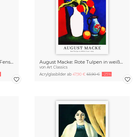
August Macke: Frau vor einem Fenster - Ausstellungsposter
August Macke: Rote Tulpen in weißer Vase - Ausstellungsposter
von
Art Classics
%
Acrylglasbilder ab
47,90 €
63,90 €
-25%