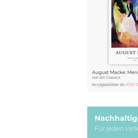
von
Art Classics
Acrylglasbilder ab
47,90 
Nachhaltig
Für jeden ver