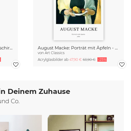
August Macke: Frau mit Regenschirm - Ausstellungsposter
August Macke: Porträt mit Äpfeln - Ausstellungsposter
von
Art Classics
%
Acrylglasbilder ab
47,90 €
63,90 €
-25%
 in Deinem Zuhause
und Co.