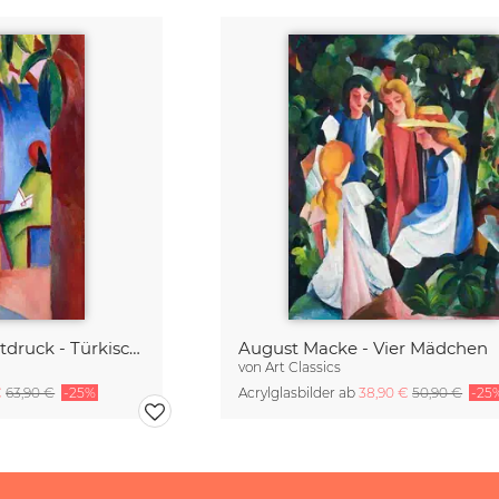
August Macke Kunstdruck - Türkisches Café
August Macke - Vier Mädchen
von
Art Classics
€
63,90 €
-25%
Acrylglasbilder ab
38,90 €
50,90 €
-25