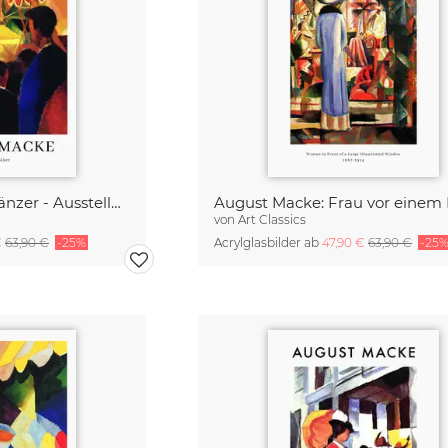
August Macke: Seiltänzer - Ausstellungsposter
von
Art Classics
€
63,90 €
-25%
Acrylglasbilder ab
47,90 €
63,90 €
-25