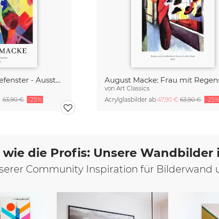
August Macke: Modefenster - Ausstellungsposter
von
Art Classics
€
63,90 €
-25%
Acrylglasbilder ab
47,90 €
63,90 €
-25
 wie die Profis: Unsere Wandbilder
unserer Community Inspiration für Bilderwand 