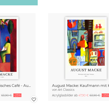
August Macke: Türkisches Café - Ausstellungsposter
von
Art Classics
€
63,90 €
-25%
Acrylglasbilder ab
47,90 €
63,90 €
-25