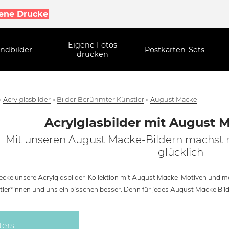
gene Drucke
Eigene Fotos
ndbilder
Postkarten-Sets
drucken
»
Acrylglasbilder
»
Bilder Berühmter Künstler
»
August Macke
Acrylglasbilder mit August 
Mit unseren August Macke-Bildern machst 
glücklich
ecke unsere Acrylglasbilder-Kollektion mit August Macke-Motiven und 
tler*innen und uns ein bisschen besser. Denn für jedes August Macke Bild,
ters