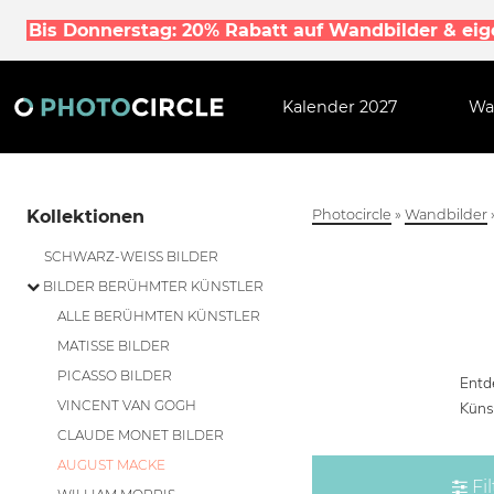
Bis Donnerstag: 20% Rabatt auf Wandbilder & ei
Kalender 2027
Wa
Kollektionen
Photocircle
»
Wandbilder
SCHWARZ-WEISS BILDER
BILDER BERÜHMTER KÜNSTLER
ALLE BERÜHMTEN KÜNSTLER
MATISSE BILDER
PICASSO BILDER
Entd
VINCENT VAN GOGH
Küns
CLAUDE MONET BILDER
AUGUST MACKE
Fil