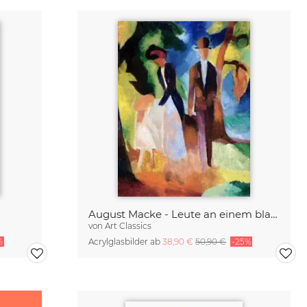
August Macke - Leute an einem blauen See
von
Art Classics
%
Acrylglasbilder ab
38,90 €
50,90 €
-25%