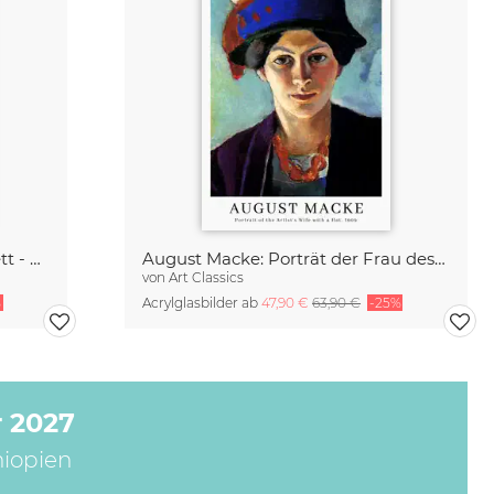
August Macke: Russisches Ballett - Ausstellungsposter
August Macke: Porträt der Frau des Künstlers - Ausstellungsposter
von
Art Classics
%
Acrylglasbilder ab
47,90 €
63,90 €
-25%
 2027
hiopien