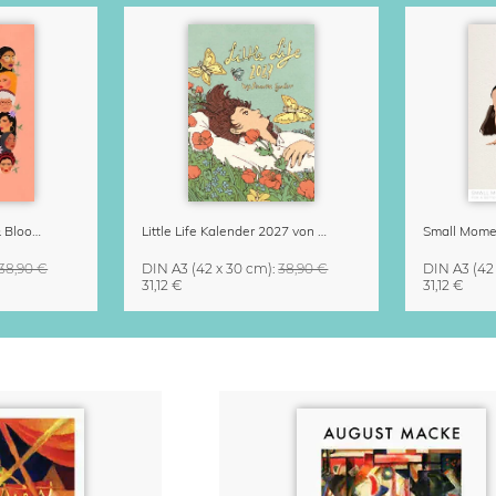
Strong Women Grow & Bloom Kalender 2027
Little Life Kalender 2027 von Simone Goder
38,90 €
DIN A3
(42 x 30 cm)
:
38,90 €
DIN A3
(42
31,12 €
31,12 €