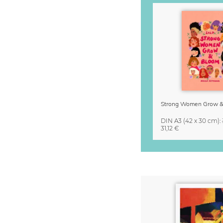
DIN A3
(42 x 30 cm)
:
31,12 €