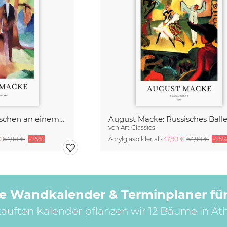
August Macke: Menschen an einem blauen See - Ausstellungsposter
von
Art Classics
€
63,90 €
-25%
Acrylglasbilder ab
47,90 €
63,90 €
-25
e Wandkalender & Terminplaner für
kauften Kalender pflanzen wir 12 Bäume in Ät