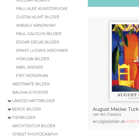
WILLIAM MORRIS
PAUL KLEE KUNSTDRUCKE
GUSTAV KLIMT BILDER
WASSILY KANDNISKY
PAUL GAUGUIN BILDER
EDGAR DEGAS BILDER
ERNST LUDWIG KIRCHNER
HOKUSAI BILDER
KARL WIENER
PIET MONDRIAN
ABSTRAKTE BILDER
BAUHAUS POSTER
LANDSCHAFTSBILDER
BERGE BILDER
von
Art Classics
TIERBILDER
Acrylglasbilder ab
47,90 
ARCHITEKTUR BILDER
STREET PHOTOGRAPHY