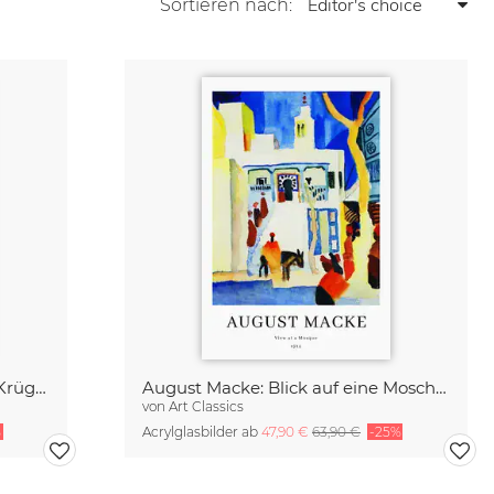
Sortieren nach:
August Macke: Kaufmann mit Krügen - Ausstellungsposter
August Macke: Blick auf eine Moschee - Ausstellungsposter
von
Art Classics
%
Acrylglasbilder ab
47,90 €
63,90 €
-25%