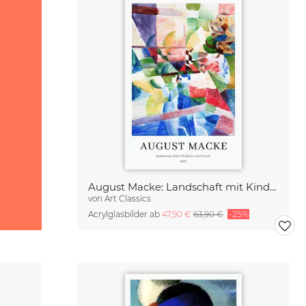
August Macke: Landschaft mit Kindern und Ziegen - Ausstellungsposter
von
Art Classics
Acrylglasbilder ab
47,90 €
63,90 €
-25%