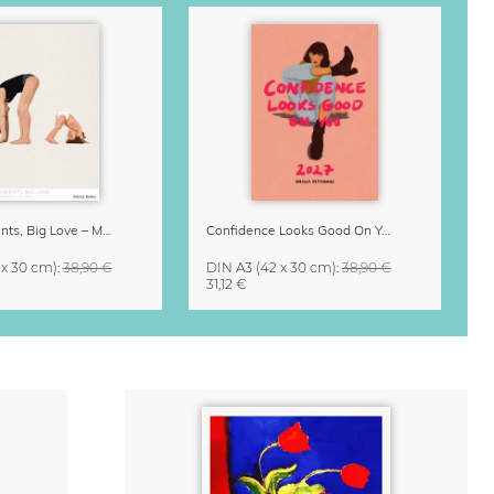
Small Moments, Big Love – Mutterschaftskalender von Giselle Dekel
Confidence Looks Good On You Kalender 2027
 x 30 cm)
:
38,90 €
DIN A3
(42 x 30 cm)
:
38,90 €
31,12 €