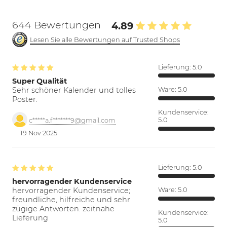
644 Bewertungen
4.89
Lesen Sie alle Bewertungen auf Trusted Shops
Lieferung:
5.0
Super Qualität
Sehr schöner Kalender und tolles
Ware:
5.0
Poster.
Kundenservice:
5.0
c*****a.f*******9@gmail.com
19 Nov 2025
Lieferung:
5.0
hervorragender Kundenservice
hervorragender Kundenservice;
Ware:
5.0
freundliche, hilfreiche und sehr
zügige Antworten. zeitnahe
Kundenservice:
Lieferung
5.0