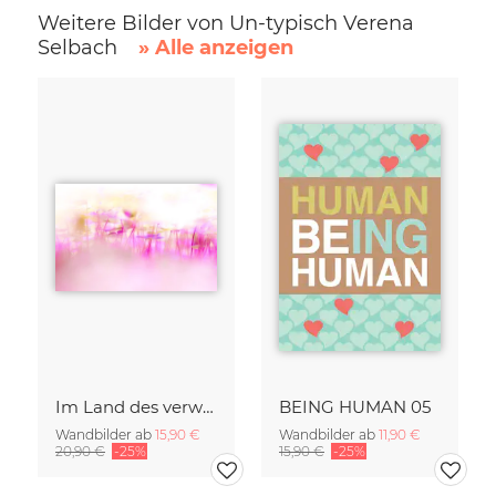
Weitere Bilder von Un-typisch Verena
Selbach
» Alle anzeigen
Im Land des verwunschenen Glücksklees
BEING HUMAN 05
Wandbilder ab
15,90 €
Wandbilder ab
11,90 €
20,90 €
-25%
15,90 €
-25%