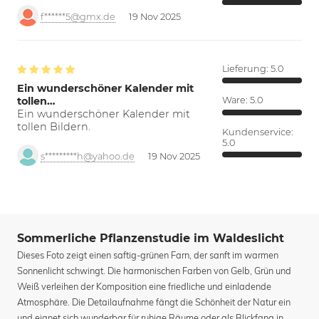
f******5@gmx.de
19 Nov 2025
Lieferung:
5.0
Ein wunderschöner Kalender mit
tollen…
Ware:
5.0
Ein wunderschöner Kalender mit
tollen Bildern.
Kundenservice:
5.0
s*********h@yahoo.de
19 Nov 2025
Sommerliche Pflanzenstudie im Waldeslicht
Dieses Foto zeigt einen saftig-grünen Farn, der sanft im warmen
Sonnenlicht schwingt. Die harmonischen Farben von Gelb, Grün und
Weiß verleihen der Komposition eine friedliche und einladende
Atmosphäre. Die Detailaufnahme fängt die Schönheit der Natur ein
und eignet sich wunderbar für ruhige Räume oder als Blickfang in