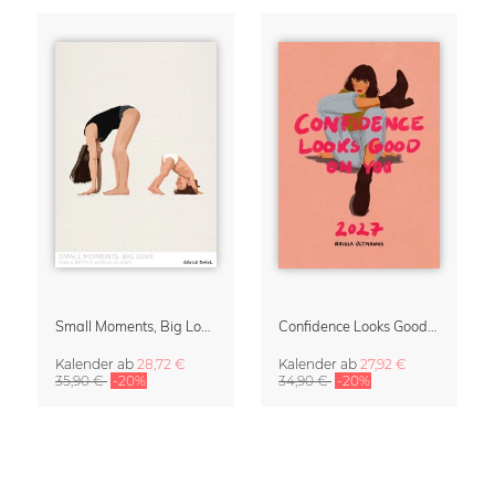
Small Moments, Big Love – Mutterschaftskalender von Giselle Dekel
Confidence Looks Good On You Kalender 2027
Kalender
ab
28,72 €
Kalender
ab
27,92 €
35,90 €
-20%
34,90 €
-20%