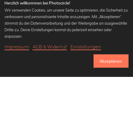
Herzlich willkommen bei Photocircle!
Wir verwenden Cookies, um unsere Seite zu optimieren, die Sicherheit zu
verbessern und personalisierte Inhalte anzuzeigen. Mit „Akzeptieren“
stimmst du der Datenverarbeitung und der Weitergabe an ausgewählte
Beliebte Kollektionen
Dritte zu. Deine Einstellungen kannst du jederzeit einsehen oder
Wandbilder in schwarz-weiß
anpassen.
Bauhaus Bilder
Impressum
AGB & Widerruf
Einstellungen
Klassiker der Kunstgeschichte
17,90 €
-25%
In den Warenkorb
Abstrakte Kunst
13,42 €
Akzeptieren
Landschaftsbilder
Bis Donnerstag: 20% Rabatt auf alle Bilder
Lass uns Freunde werden