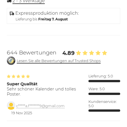
2 - 3
Werktage
Expressproduktion möglich:
Lieferung bis
Freitag 7. August
644 Bewertungen
4.89
Lesen Sie alle Bewertungen auf Trusted Shops
Lieferung:
5.0
Super Qualität
Sehr schöner Kalender und tolles
Ware:
5.0
Poster.
Kundenservice:
5.0
c*****a.f*******9@gmail.com
19 Nov 2025