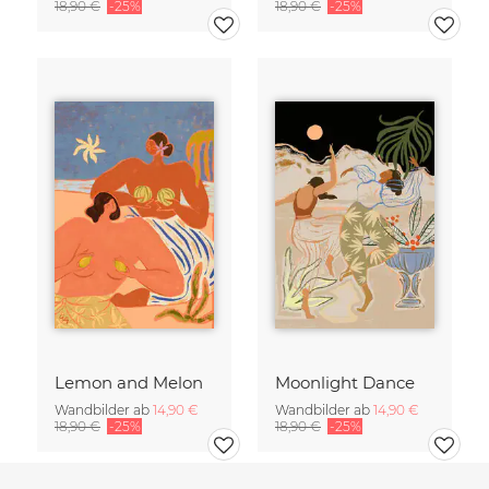
18,90 €
-25%
18,90 €
-25%
Lemon and Melon
Moonlight Dance
Wandbilder ab
14,90 €
Wandbilder ab
14,90 €
18,90 €
-25%
18,90 €
-25%