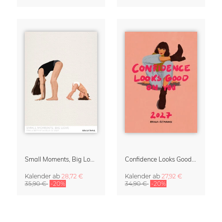
Small Moments, Big Love – Mutterschaftskalender von Giselle Dekel
Confidence Looks Good On You Kalender 2027
Kalender
ab
28,72 €
Kalender
ab
27,92 €
35,90 €
-20%
34,90 €
-20%