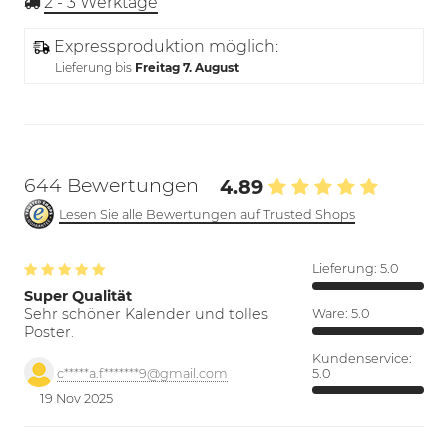
2 - 3
Werktage
Expressproduktion möglich:
Lieferung bis
Freitag 7. August
644 Bewertungen
4.89
Lesen Sie alle Bewertungen auf Trusted Shops
Lieferung:
5.0
Super Qualität
Sehr schöner Kalender und tolles
Ware:
5.0
Poster.
Kundenservice:
5.0
c*****a.f*******9@gmail.com
19 Nov 2025