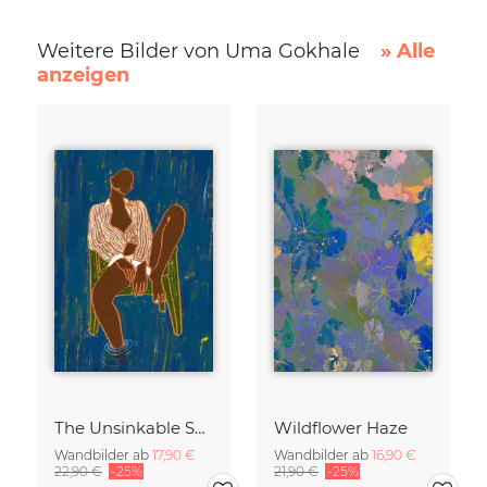
Weitere Bilder von Uma Gokhale
» Alle
anzeigen
The Unsinkable Spirit
Wildflower Haze
Wandbilder ab
17,90 €
Wandbilder ab
16,90 €
22,90 €
-25%
21,90 €
-25%