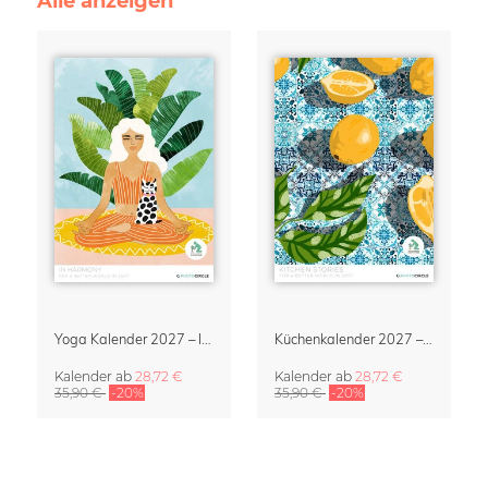
Alle anzeigen
Yoga Kalender 2027 – In Harmony
Küchenkalender 2027 – Kitchen Stories
Kalender
ab
28,72 €
Kalender
ab
28,72 €
35,90 €
-20%
35,90 €
-20%