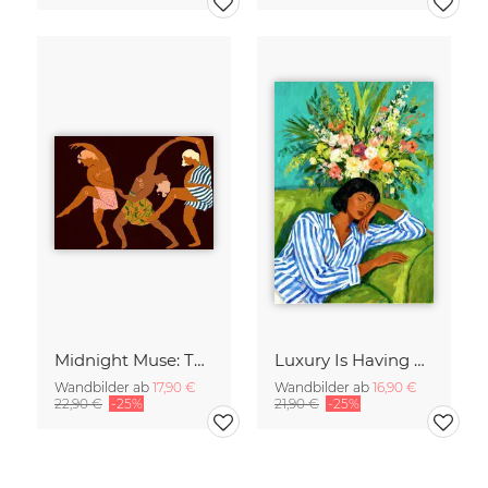
Midnight Muse: The Dance of Sisterhood
Luxury Is Having Time To Waste
Wandbilder ab
17,90 €
Wandbilder ab
16,90 €
22,90 €
-25%
21,90 €
-25%