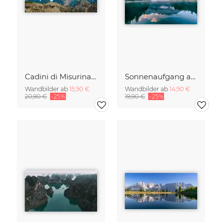
Cadini di Misurina im Sommer - Panorama
Sonnenaufgang am Eibsee Bayern
Wandbilder ab
15,90 €
Wandbilder ab
14,90 €
20,90 €
-25%
19,90 €
-25%