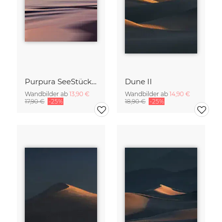
Purpura SeeStück No.18
Dune II
Wandbilder ab
13,90 €
Wandbilder ab
14,90 €
17,90 €
-25%
18,90 €
-25%