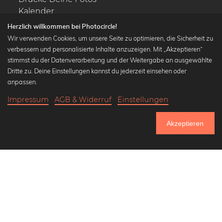
Kalender
Herzlich willkommen bei Photocircle!
Wir verwenden Cookies, um unsere Seite zu optimieren, die Sicherheit zu
verbessern und personalisierte Inhalte anzuzeigen. Mit „Akzeptieren“
stimmst du der Datenverarbeitung und der Weitergabe an ausgewählte
Beliebte Kollektionen
Dritte zu. Deine Einstellungen kannst du jederzeit einsehen oder
Wandbilder in schwarz-weiß
anpassen.
Bauhaus Bilder
Impressum
AGB & Widerruf
Einstellungen
Klassiker der Kunstgeschichte
19,90 €
-25%
In den Warenkorb
Abstrakte Kunst
14,92 €
Akzeptieren
Landschaftsbilder
Bis Donnerstag: 20% Rabatt auf alle Bilder
Lass uns Freunde werden